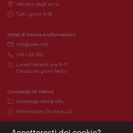
Posizione:
nell’atrio degli arrivi
Orari
Tutti i giorni 9-18
di
apertura:
Hotel di Vienna e informazioni
Email:
info@wien.info
Telefono:
+43-1-24 555
Orari
Lunedì-Venerdì ore 9–17
di
Chiuso nei giorni festivi
apertura:
Concierge IA Vienna
Ort:
concierge.vienna.info
Öffnungszeiten:
Informazioni 24 ore su 24
Accetteresti dei cookie?