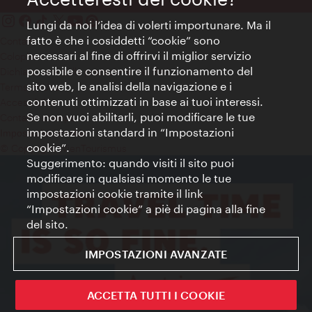
Lungi da noi l’idea di volerti importunare. Ma il
fatto è che i cosiddetti “cookie” sono
Contatti
necessari al fine di offrirvi il miglior servizio
Colophon
possibile e consentire il funzionamento del
Dichiarazione sulla protezione dei dati
sito web, le analisi della navigazione e i
Terms of Use
contenuti ottimizzati in base ai tuoi interessi.
Accessibilità
Se non vuoi abilitarli, puoi modificare le tue
Contatto stampa
impostazioni standard in “Impostazioni
Impostazioni cookie
cookie”.
© Copyright WienTourismus
Suggerimento: quando visiti il sito puoi
modificare in qualsiasi momento le tue
impostazioni cookie tramite il link
“Impostazioni cookie” a piè di pagina alla fine
del sito.
IMPOSTAZIONI AVANZATE
ACCETTA TUTTI I COOKIE