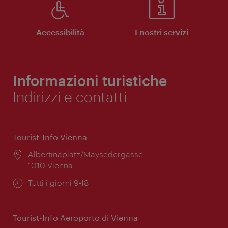
Accessibilità
I nostri servizi
Informazioni turistiche
Indirizzi e contatti
Tourist-Info Vienna
Posizione:
Albertinaplatz/Maysedergasse
1010 Vienna
Orari
Tutti i giorni 9-18
di
apertura:
Tourist-Info Aeroporto di Vienna