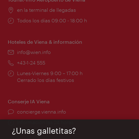
Lugar:
en la terminal de llegadas
Horarios
Todos los días 09:00 - 18:00 h
de
apertura:
Hoteles de Viena & información
e-
info@wien.info
mail:
Teléfono:
+43-1-24 555
Horarios
Lunes-Viernes 9:00 – 17:00 h
de
Cerrado los días festivos
apertura:
Conserje IA Viena
concierge.vienna.info
Información las 24 horas
¿Unas galletitas?