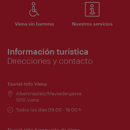
Viena sin barreras
Nuestros servicios
Información turística
Direcciones y contacto
Tourist-Info Viena
Lugar:
Albertinaplatz/Maysedergasse
1010 Viena
Horarios
Todos los días 09:00 - 18:00 h
de
apertura:
Tourist-Info Aeropuerto de Viena