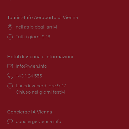
di
apertura:
Tourist-Info Aeroporto di Vienna
Posizione:
nell’atrio degli arrivi
Orari
Tutti i giorni 9-18
di
apertura:
Hotel di Vienna e informazioni
Email:
info@wien.info
Telefono:
+43-1-24 555
Orari
Lunedì-Venerdì ore 9–17
di
Chiuso nei giorni festivi
apertura:
Concierge IA Vienna
Ort:
concierge.vienna.info