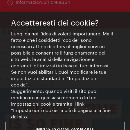
Öffnungszeiten:
Informazioni 24 ore su 24
Accetteresti dei cookie?
Lungi da noi l’idea di volerti importunare. Ma il
fatto è che i cosiddetti “cookie” sono
Contatti
necessari al fine di offrirvi il miglior servizio
Colophon
possibile e consentire il funzionamento del
Dichiarazione sulla protezione dei dati
sito web, le analisi della navigazione e i
Terms of Use
contenuti ottimizzati in base ai tuoi interessi.
Accessibilità
Se non vuoi abilitarli, puoi modificare le tue
Contatto stampa
impostazioni standard in “Impostazioni
Impostazioni cookie
cookie”.
© Copyright WienTourismus
Suggerimento: quando visiti il sito puoi
modificare in qualsiasi momento le tue
impostazioni cookie tramite il link
“Impostazioni cookie” a piè di pagina alla fine
del sito.
IMPOSTAZIONI AVANZATE