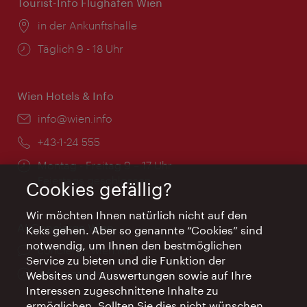
Tourist-Info Flughafen Wien
Ort:
in der Ankunftshalle
Öffnungszeiten:
Täglich 9 - 18 Uhr
Wien Hotels & Info
Email:
info@wien.info
Telefon:
+43-1-24 555
Öffnungszeiten:
Montag - Freitag 9 – 17 Uhr
Feiertags geschlossen
Cookies gefällig?
Wir möchten Ihnen natürlich nicht auf den
AI Concierge Wien
Keks gehen. Aber so genannte “Cookies” sind
notwendig, um Ihnen den bestmöglichen
Ort:
concierge.wien.info
Service zu bieten und die Funktion der
Öffnungszeiten:
Informationen rund um die Uhr
Websites und Auswertungen sowie auf Ihre
Interessen zugeschnittene Inhalte zu
ermöglichen. Sollten Sie dies nicht wünschen,