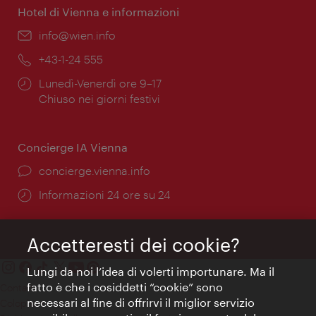
Hotel di Vienna e informazioni
Email:
info@wien.info
Telefono:
+43-1-24 555
Orari
Lunedì-Venerdì ore 9–17
di
Chiuso nei giorni festivi
apertura:
Concierge IA Vienna
Ort:
concierge.vienna.info
Öffnungszeiten:
Informazioni 24 ore su 24
Accetteresti dei cookie?
Lungi da noi l’idea di volerti importunare. Ma il
fatto è che i cosiddetti “cookie” sono
Contatti
necessari al fine di offrirvi il miglior servizio
Colophon