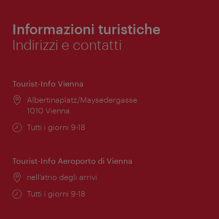
Informazioni turistiche
Indirizzi e contatti
Tourist-Info Vienna
Posizione:
Albertinaplatz/Maysedergasse
1010 Vienna
Orari
Tutti i giorni 9-18
di
apertura:
Tourist-Info Aeroporto di Vienna
Posizione:
nell’atrio degli arrivi
Orari
Tutti i giorni 9-18
di
apertura: