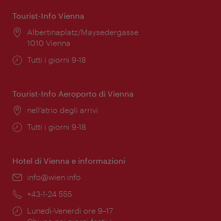
Tourist-Info Vienna
Posizione:
Albertinaplatz/Maysedergasse
1010 Vienna
Orari
Tutti i giorni 9-18
di
apertura:
Tourist-Info Aeroporto di Vienna
Posizione:
nell’atrio degli arrivi
Orari
Tutti i giorni 9-18
di
apertura:
Hotel di Vienna e informazioni
Email:
info@wien.info
Telefono:
+43-1-24 555
Orari
Lunedì-Venerdì ore 9–17