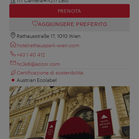
117 Camera
217 Letti
PRENOTA
AGGIUNGERE PREFERITO
Rathausstraße 17, 1010 Wien
hotelrathauspark-wien.com
+43 1 40 412
hc3s6@accor.com
Certificazione di sostenibilità:
Austrian Ecolabel