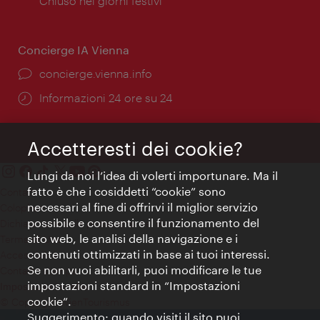
di
Chiuso nei giorni festivi
apertura:
Concierge IA Vienna
Ort:
concierge.vienna.info
Öffnungszeiten:
Informazioni 24 ore su 24
Accetteresti dei cookie?
Lungi da noi l’idea di volerti importunare. Ma il
fatto è che i cosiddetti “cookie” sono
Contatti
necessari al fine di offrirvi il miglior servizio
Colophon
possibile e consentire il funzionamento del
Dichiarazione sulla protezione dei dati
sito web, le analisi della navigazione e i
Terms of Use
contenuti ottimizzati in base ai tuoi interessi.
Accessibilità
Se non vuoi abilitarli, puoi modificare le tue
Contatto stampa
impostazioni standard in “Impostazioni
Impostazioni cookie
cookie”.
© Copyright WienTourismus
Suggerimento: quando visiti il sito puoi