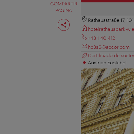
COMPARTIR
PÁGINA
Rathausstraße 17, 10
Compartir
página
hotelrathauspark-wi
+43 1 40 412
hc3s6@accor.com
Certificado de sosten
Austrian Ecolabel