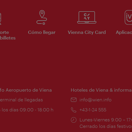
orte
Cómo llegar
Vienna City Card
Aplicac
billetes
nfo Aeropuerto de Viena
Hoteles de Viena & informa
:
terminal de llegadas
e-
info@wien.info
mail:
ios
 los días 09:00 - 18:00 h
Teléfono:
+43-1-24 555
Horarios
Lunes-Viernes 9:00 – 17
ura:
de
Cerrado los días festivo