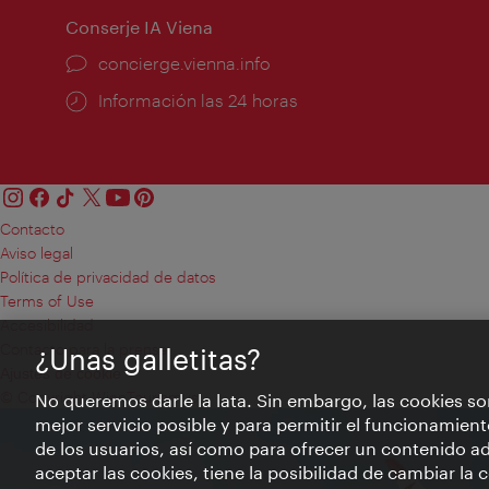
Conserje IA Viena
concierge.vienna.info
Información las 24 horas
Contacto
Aviso legal
Política de privacidad de datos
Terms of Use
Accesibilidad
Contacto para la prensa
¿Unas galletitas?
Ajustes de cookie
© Copyright WienTourismus
No queremos darle la lata. Sin embargo, las cookies so
mejor servicio posible y para permitir el funcionamient
de los usuarios, así como para ofrecer un contenido ad
aceptar las cookies, tiene la posibilidad de cambiar la