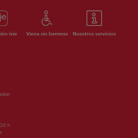
ión ivie
Viena sin barreras
Nuestros servicios
ción
:00 h
s