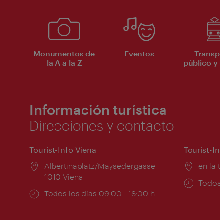
Monumentos de
Eventos
Transp
la A a la Z
público y 
Información turística
Direcciones y contacto
Tourist-Info Viena
Tourist-I
Lugar:
Albertinaplatz/Maysedergasse
Lugar
en la 
1010 Viena
Horar
Todos
Horarios
Todos los días 09:00 - 18:00 h
de
de
apert
apertura: