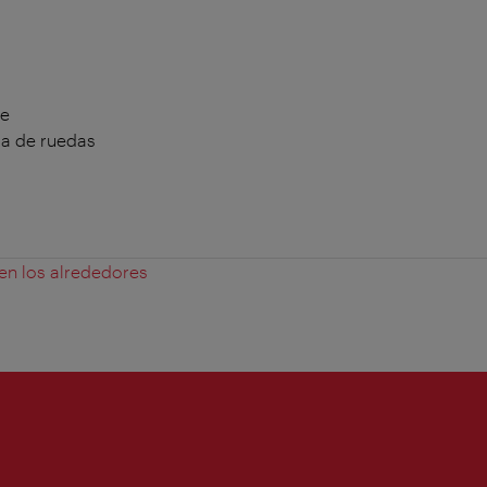
te
la de ruedas
 en los alrededores