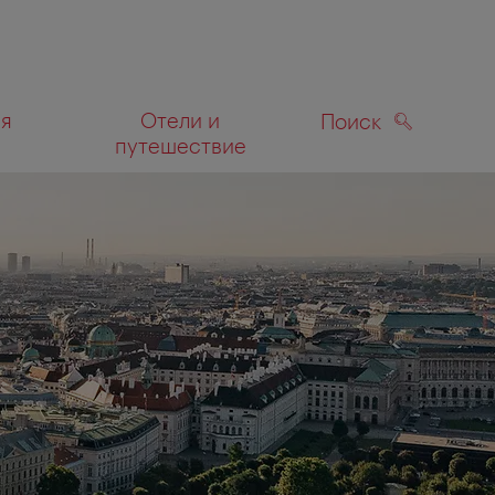
ля
Отели и
Поиск
путешествие
ПОИСК
а карте