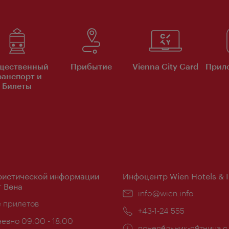
щественный
Прибытие
Vienna City Card
Прило
ранспорт и
Билеты
ристической информации
Инфоцентр Wien Hotels & 
 Вена
Эл.
info@wien.info
ложение:
е прилетов
почта:
Телефон:
+43-1-24 555
евно 09:00 - 18:00
Часы
понеде́льник-пя́тница с