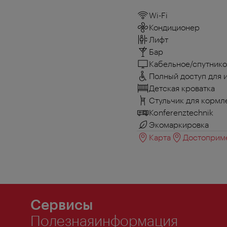
Wi-Fi
Кондиционер
Лифт
Бар
Кабельное/спутнико
Полный доступ для 
Детская кроватка
Стульчик для кормл
Konferenztechnik
Экомаркировка
Карта
Достоприме
Сервисы
Полезнаяинформация