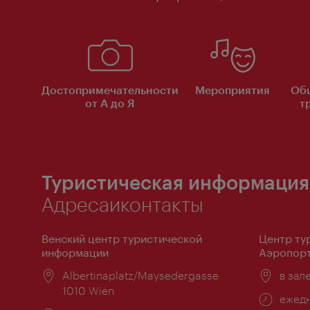
Достопримечательности
Мероприятия
Об
от А до Я
т
Туристическая информация
Адресаиконтакты
Венский центр туристической
Центр ту
информации
Аэропорт
Расположение:
Albertinaplatz/Maysedergasse
Распо
в зал
1010 Wien
Часы
ежедн