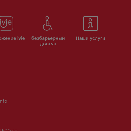
жение ivie
безбарьерный
Наши услуги
доступ
Info
 9:00 до