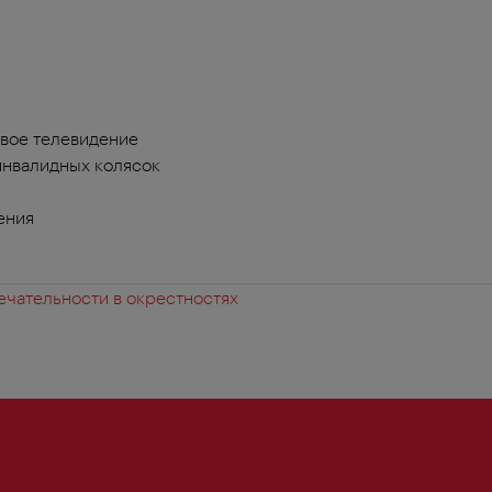
вое телевидение
инвалидных колясок
ения
чательности в окрестностях