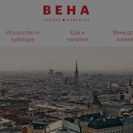
Искусство и
Еда и
Вена д
культура
напитки
жизни
Показать результаты поиска н