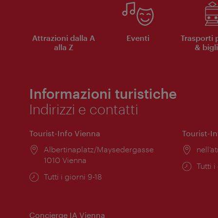
Attrazioni dalla A
Eventi
Trasporti 
alla Z
& bigli
Informazioni turistiche
Indirizzi e contatti
Tourist-Info Vienna
Tourist-I
Posizione:
Albertinaplatz/Maysedergasse
Posiz
nell’at
1010 Vienna
Orari
Tutti i
Orari
Tutti i giorni 9-18
di
di
apert
apertura:
Concierge IA Vienna