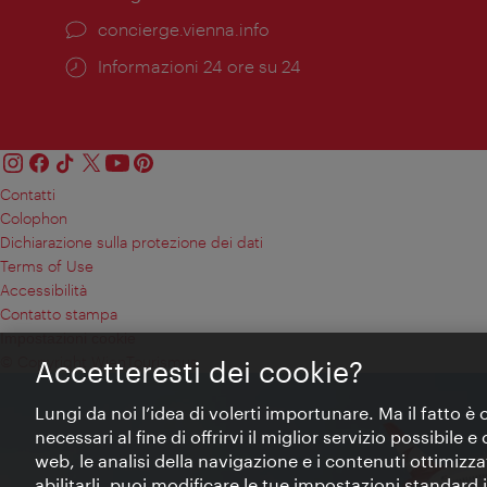
Ort:
concierge.vienna.info
Öffnungszeiten:
Informazioni 24 ore su 24
Contatti
Colophon
Dichiarazione sulla protezione dei dati
Terms of Use
Accessibilità
Contatto stampa
Impostazioni cookie
© Copyright WienTourismus
Accetteresti dei cookie?
Lungi da noi l’idea di volerti importunare. Ma il fatto è
necessari al fine di offrirvi il miglior servizio possibile
web, le analisi della navigazione e i contenuti ottimizzat
abilitarli, puoi modificare le tue impostazioni standard