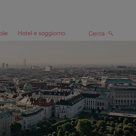
bile
Hotel e soggiorno
Cerca
CERCA
lla mappa