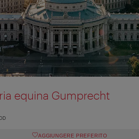
ria equina Gumprecht
OOD
AGGIUNGERE PREFERITO