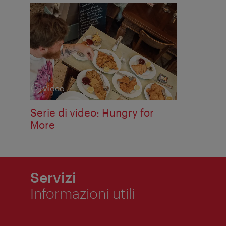
Video
Categoria:
Serie di video: Hungry for
More
Servizi
Informazioni utili