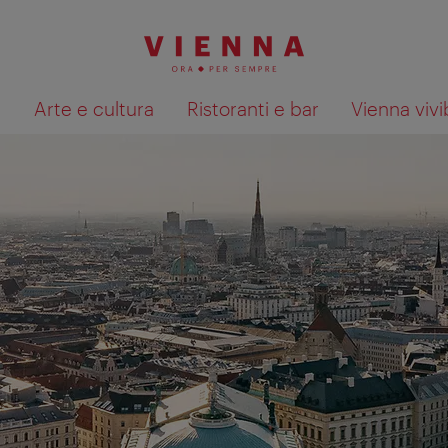
à
Arte e cultura
Ristoranti e bar
Vienna vivi
Mostra i risultati della ricerca su