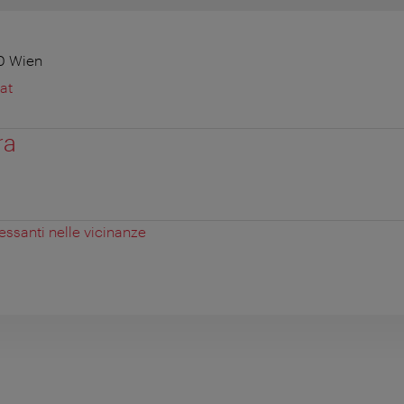
0 Wien
at
ra
essanti nelle vicinanze