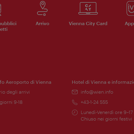
pubblici
Arrivo
Vienna City Card
App 
etti
nfo Aeroporto di Vienna
Hotel di Vienna e informazi
ione:
rio degli arrivi
Email:
info@wien.info
 giorni 9-18
Telefono:
+43-1-24 555
Orari
Lunedì-Venerdì ore 9–17
ura:
di
Chiuso nei giorni festivi
apertura: