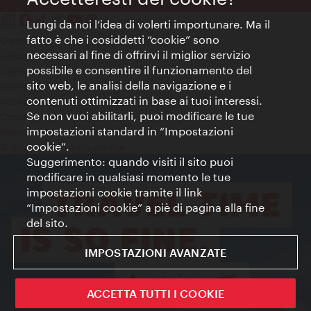
Lungi da noi l’idea di volerti importunare. Ma il
fatto è che i cosiddetti “cookie” sono
Contatti
necessari al fine di offrirvi il miglior servizio
Colophon
possibile e consentire il funzionamento del
Dichiarazione sulla protezione dei dati
sito web, le analisi della navigazione e i
Terms of Use
contenuti ottimizzati in base ai tuoi interessi.
Accessibilità
Se non vuoi abilitarli, puoi modificare le tue
Contatto stampa
impostazioni standard in “Impostazioni
Impostazioni cookie
cookie”.
© Copyright WienTourismus
Suggerimento: quando visiti il sito puoi
modificare in qualsiasi momento le tue
impostazioni cookie tramite il link
“Impostazioni cookie” a piè di pagina alla fine
del sito.
IMPOSTAZIONI AVANZATE
ACCETTA TUTTI I COOKIE