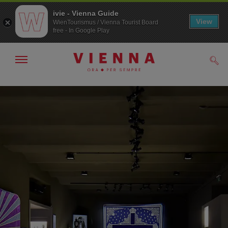
ivie - Vienna Guide
View
WienTourismus / Vienna Tourist Board
free - In Google Play
Mostra/nascondi
Cerc
navigazione
Alla
Al
navigazione
contenuto