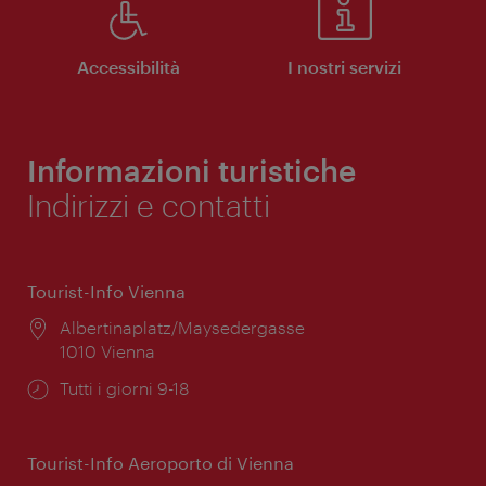
Accessibilità
I nostri servizi
Informazioni turistiche
Indirizzi e contatti
Tourist-Info Vienna
Posizione:
Albertinaplatz/Maysedergasse
1010 Vienna
Orari
Tutti i giorni 9-18
di
apertura:
Tourist-Info Aeroporto di Vienna