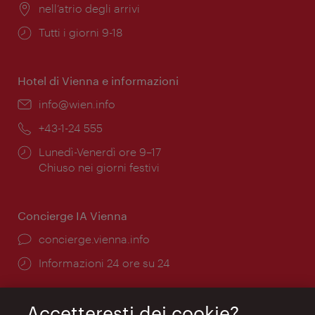
Posizione:
nell’atrio degli arrivi
Orari
Tutti i giorni 9-18
di
apertura:
Hotel di Vienna e informazioni
Email:
info@wien.info
Telefono:
+43-1-24 555
Orari
Lunedì-Venerdì ore 9–17
di
Chiuso nei giorni festivi
apertura:
Concierge IA Vienna
Ort:
concierge.vienna.info
Öffnungszeiten:
Informazioni 24 ore su 24
Accetteresti dei cookie?