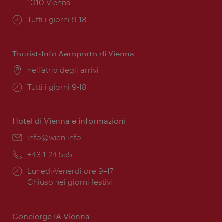
1010 Vienna
Orari
Tutti i giorni 9-18
di
apertura:
Tourist-Info Aeroporto di Vienna
Posizione:
nell’atrio degli arrivi
Orari
Tutti i giorni 9-18
di
apertura:
Hotel di Vienna e informazioni
Email:
info@wien.info
Telefono:
+43-1-24 555
Orari
Lunedì-Venerdì ore 9–17
di
Chiuso nei giorni festivi
apertura:
Concierge IA Vienna