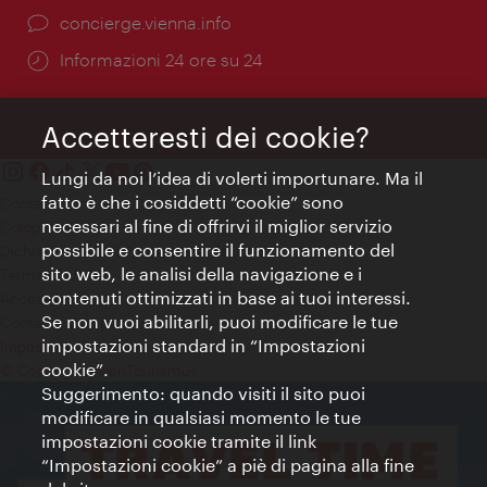
Ort:
concierge.vienna.info
Öffnungszeiten:
Informazioni 24 ore su 24
Accetteresti dei cookie?
Lungi da noi l’idea di volerti importunare. Ma il
fatto è che i cosiddetti “cookie” sono
Contatti
necessari al fine di offrirvi il miglior servizio
Colophon
possibile e consentire il funzionamento del
Dichiarazione sulla protezione dei dati
sito web, le analisi della navigazione e i
Terms of Use
contenuti ottimizzati in base ai tuoi interessi.
Accessibilità
Se non vuoi abilitarli, puoi modificare le tue
Contatto stampa
impostazioni standard in “Impostazioni
Impostazioni cookie
cookie”.
© Copyright WienTourismus
Suggerimento: quando visiti il sito puoi
modificare in qualsiasi momento le tue
impostazioni cookie tramite il link
“Impostazioni cookie” a piè di pagina alla fine