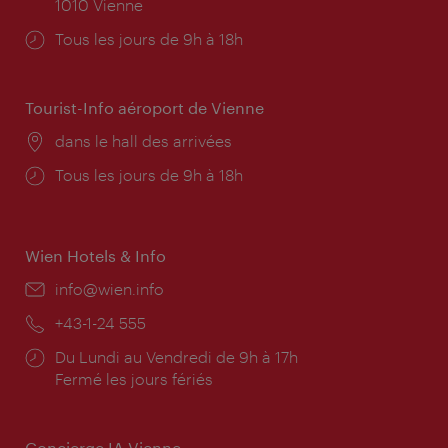
1010 Vienne
Horaires
Tous les jours de 9h à 18h
d'ouverture:
Tourist-Info aéroport de Vienne
Lieu:
dans le hall des arrivées
Horaires
Tous les jours de 9h à 18h
d'ouverture:
Wien Hotels & Info
E-
info@wien.info
mail:
Téléphone:
+43-1-24 555
Horaires
Du Lundi au Vendredi de 9h à 17h
d'ouverture:
Fermé les jours fériés
Concierge IA Vienne