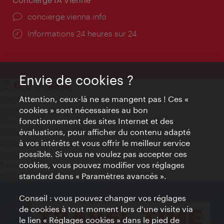
Ort:
concierge.vienna.info
Öffnungszeiten:
Informations 24 heures sur 24
Envie de cookies ?
Attention, ceux-là ne se mangent pas ! Ces «
Contact
cookies » sont nécessaires au bon
Mentions obligatoires
fonctionnement des sites Internet et des
Charte sur le respect de la vie privée
évaluations, pour afficher du contenu adapté
Terms of Use
à vos intérêts et vous offrir le meilleur service
Accessibilité
possible. Si vous ne voulez pas accepter ces
Contact presse
cookies, vous pouvez modifier vos réglages
Paramètres de cookies
standard dans « Paramètres avancés ».
© Copyright WienTourismus
Conseil : vous pouvez changer vos réglages
de cookies à tout moment lors d'une visite via
le lien « Réglages cookies » dans le pied de