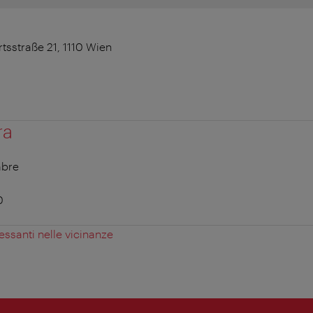
tsstraße 21, 1110 Wien
ra
mbre
0
essanti nelle vicinanze