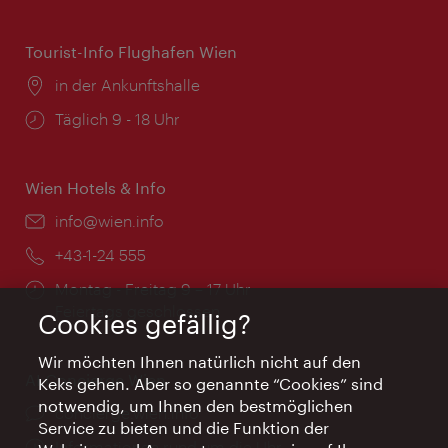
Tourist-Info Flughafen Wien
Ort:
in der Ankunftshalle
Öffnungszeiten:
Täglich 9 - 18 Uhr
Wien Hotels & Info
Email:
info@wien.info
Telefon:
+43-1-24 555
Öffnungszeiten:
Montag - Freitag 9 – 17 Uhr
Feiertags geschlossen
Cookies gefällig?
Wir möchten Ihnen natürlich nicht auf den
AI Concierge Wien
Keks gehen. Aber so genannte “Cookies” sind
notwendig, um Ihnen den bestmöglichen
Ort:
concierge.wien.info
Service zu bieten und die Funktion der
Öffnungszeiten:
Informationen rund um die Uhr