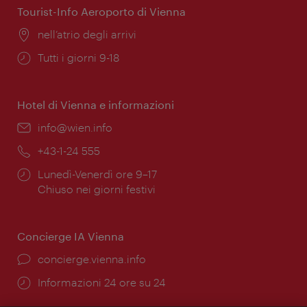
Tourist-Info Aeroporto di Vienna
Posizione:
nell’atrio degli arrivi
Orari
Tutti i giorni 9-18
di
apertura:
Hotel di Vienna e informazioni
Email:
info@wien.info
Telefono:
+43-1-24 555
Orari
Lunedì-Venerdì ore 9–17
di
Chiuso nei giorni festivi
apertura:
Concierge IA Vienna
Ort:
concierge.vienna.info
Öffnungszeiten:
Informazioni 24 ore su 24