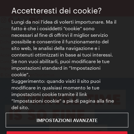
Accetteresti dei cookie?
Lungi da noi l’idea di volerti importunare. Ma il
fatto è che i cosiddetti “cookie” sono
Contatti
necessari al fine di offrirvi il miglior servizio
Colophon
possibile e consentire il funzionamento del
Dichiarazione sulla protezione dei dati
sito web, le analisi della navigazione e i
Terms of Use
contenuti ottimizzati in base ai tuoi interessi.
Accessibilità
Se non vuoi abilitarli, puoi modificare le tue
Contatto stampa
impostazioni standard in “Impostazioni
Impostazioni cookie
cookie”.
© Copyright WienTourismus
Suggerimento: quando visiti il sito puoi
modificare in qualsiasi momento le tue
impostazioni cookie tramite il link
“Impostazioni cookie” a piè di pagina alla fine
del sito.
IMPOSTAZIONI AVANZATE