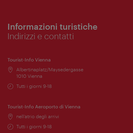
Informazioni turistiche
Indirizzi e contatti
Tourist-Info Vienna
Posizione:
Albertinaplatz/Maysedergasse
1010 Vienna
Orari
Tutti i giorni 9-18
di
apertura:
Tourist-Info Aeroporto di Vienna
Posizione:
nell’atrio degli arrivi
Orari
Tutti i giorni 9-18
di