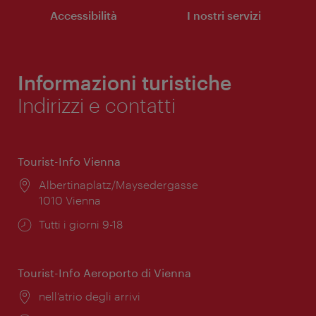
Accessibilità
I nostri servizi
Informazioni turistiche
Indirizzi e contatti
Tourist-Info Vienna
Posizione:
Albertinaplatz/Maysedergasse
1010 Vienna
Orari
Tutti i giorni 9-18
di
apertura:
Tourist-Info Aeroporto di Vienna
Posizione:
nell’atrio degli arrivi