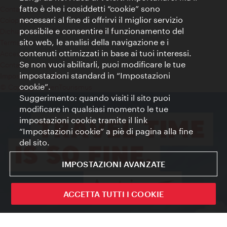
fatto è che i cosiddetti “cookie” sono
Contatti
necessari al fine di offrirvi il miglior servizio
Colophon
possibile e consentire il funzionamento del
Dichiarazione sulla protezione dei dati
sito web, le analisi della navigazione e i
Terms of Use
contenuti ottimizzati in base ai tuoi interessi.
Accessibilità
Se non vuoi abilitarli, puoi modificare le tue
Contatto stampa
impostazioni standard in “Impostazioni
Impostazioni cookie
cookie”.
© Copyright WienTourismus
Suggerimento: quando visiti il sito puoi
modificare in qualsiasi momento le tue
impostazioni cookie tramite il link
“Impostazioni cookie” a piè di pagina alla fine
del sito.
IMPOSTAZIONI AVANZATE
ACCETTA TUTTI I COOKIE