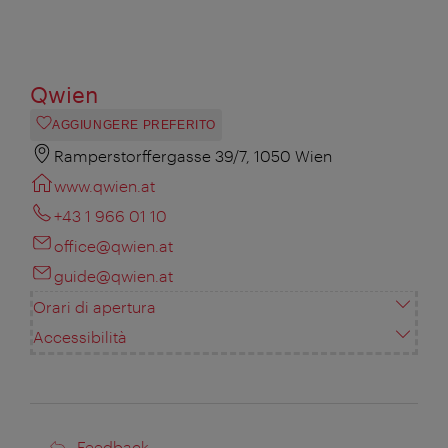
Qwien
AGGIUNGERE PREFERITO
Ramperstorffergasse 39/7, 1050 Wien
www.qwien.at
+43 1 966 01 10
office@qwien.at
guide@qwien.at
Orari di apertura
Accessibilità
Feedback
Feedback