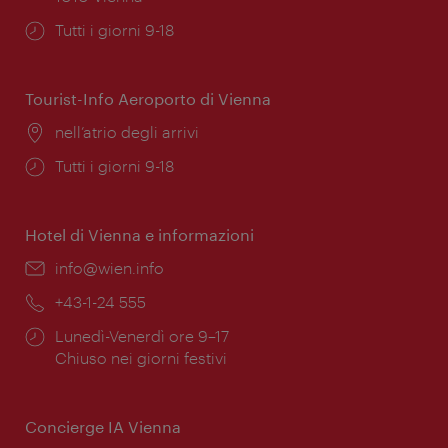
Orari
Tutti i giorni 9-18
di
apertura:
Tourist-Info Aeroporto di Vienna
Posizione:
nell’atrio degli arrivi
Orari
Tutti i giorni 9-18
di
apertura:
Hotel di Vienna e informazioni
Email:
info@wien.info
Telefono:
+43-1-24 555
Orari
Lunedì-Venerdì ore 9–17
di
Chiuso nei giorni festivi
apertura:
Concierge IA Vienna