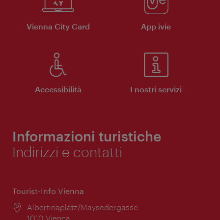
Vienna City Card
App ivie
Accessibilità
I nostri servizi
Informazioni turistiche
Indirizzi e contatti
Tourist-Info Vienna
Posizione:
Albertinaplatz/Maysedergasse
1010 Vienna