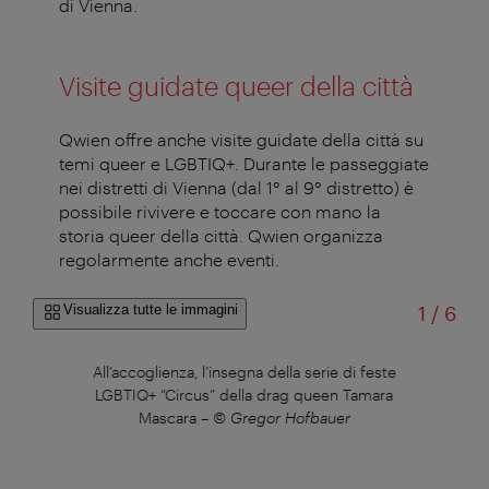
di Vienna.
Visite guidate queer della città
Qwien offre anche visite guidate della città su
temi queer e LGBTIQ+. Durante le passeggiate
nei distretti di Vienna (dal 1° al 9° distretto) è
possibile rivivere e toccare con mano la
storia queer della città. Qwien organizza
regolarmente anche eventi.
di
Visualizza tutte le immagini
1
/
6
All’accoglienza, l’insegna della serie di feste
LGBTIQ+ “Circus” della drag queen Tamara
Mascara
–
© Gregor Hofbauer