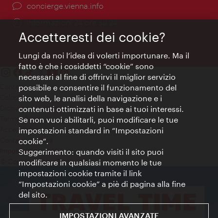
Ort:
concierge.vienna.info
Öffnungszeiten:
Informazioni 24 ore su 24
Accetteresti dei cookie?
Lungi da noi l’idea di volerti importunare. Ma il
fatto è che i cosiddetti “cookie” sono
necessari al fine di offrirvi il miglior servizio
Contatti
possibile e consentire il funzionamento del
Colophon
sito web, le analisi della navigazione e i
Dichiarazione sulla protezione dei dati
contenuti ottimizzati in base ai tuoi interessi.
Terms of Use
Se non vuoi abilitarli, puoi modificare le tue
Accessibilità
impostazioni standard in “Impostazioni
Contatto stampa
cookie”.
Suggerimento: quando visiti il sito puoi
Impostazioni cookie
© Copyright WienTourismus
modificare in qualsiasi momento le tue
impostazioni cookie tramite il link
“Impostazioni cookie” a piè di pagina alla fine
del sito.
IMPOSTAZIONI AVANZATE