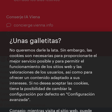
apertura:
Conserje IA Viena
concierge.vienna.info
Información las 24 horas
¿Unas galletitas?
No queremos darle la lata. Sin embargo, las
cookies son necesarias para proporcionarte el
mejor servicio posible y para permitir el
funcionamiento de los sitios web y las
Contacto
valoraciones de los usuarios, así como para
Aviso legal
ofrecer un contenido adaptado a sus
Política de privacidad de datos
intereses. Si no desea aceptar las cookies,
Terms of Use
tiene la posibilidad de cambiar la
Accesibilidad
configuración por defecto en "Configuración
Contacto para la prensa
avanzada".
Ajustes de cookie
© Copyright WienTourismus
Consejo: mientras visita el sitio web, puede