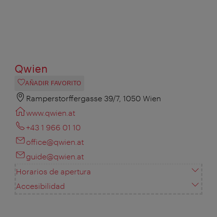
Qwien
AÑADIR FAVORITO
Ramperstorffergasse 39/7, 1050 Wien
www.qwien.at
+43 1 966 01 10
office@qwien.at
guide@qwien.at
Horarios de apertura
Accesibilidad