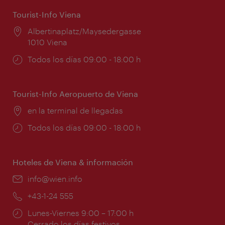
Tourist-Info Viena
Lugar:
Albertinaplatz/Maysedergasse
1010 Viena
Horarios
Todos los días 09:00 - 18:00 h
de
apertura:
Tourist-Info Aeropuerto de Viena
Lugar:
en la terminal de llegadas
Horarios
Todos los días 09:00 - 18:00 h
de
apertura:
Hoteles de Viena & información
e-
info@wien.info
mail:
Teléfono:
+43-1-24 555
Horarios
Lunes-Viernes 9:00 – 17:00 h
de
Cerrado los días festivos