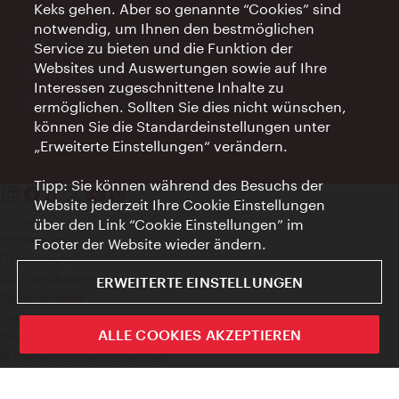
Keks gehen. Aber so genannte “Cookies” sind
notwendig, um Ihnen den bestmöglichen
AI Concierge Wien
Service zu bieten und die Funktion der
Websites und Auswertungen sowie auf Ihre
Ort:
concierge.wien.info
Interessen zugeschnittene Inhalte zu
Öffnungszeiten:
Informationen rund um die Uhr
ermöglichen. Sollten Sie dies nicht wünschen,
können Sie die Standardeinstellungen unter
„Erweiterte Einstellungen“ verändern.
Tipp: Sie können während des Besuchs der
Website jederzeit Ihre Cookie Einstellungen
Kontakt
über den Link “Cookie Einstellungen” im
Impressum
Footer der Website wieder ändern.
Datenschutz
Nutzungsbedingungen
ERWEITERTE EINSTELLUNGEN
Barrierefreiheit
Presse-Kontakt
ALLE COOKIES AKZEPTIEREN
Cookie Einstellungen
© Copyright WienTourismus