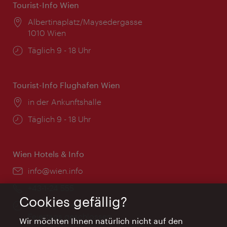
Tourist-Info Wien
Ort:
Albertinaplatz/Maysedergasse
1010 Wien
Öffnungszeiten:
Täglich 9 - 18 Uhr
Tourist-Info Flughafen Wien
Ort:
in der Ankunftshalle
Öffnungszeiten:
Täglich 9 - 18 Uhr
Wien Hotels & Info
Email:
info@wien.info
Telefon:
+43-1-24 555
Cookies gefällig?
Öffnungszeiten:
Montag - Freitag 9 – 17 Uhr
Feiertags geschlossen
Wir möchten Ihnen natürlich nicht auf den