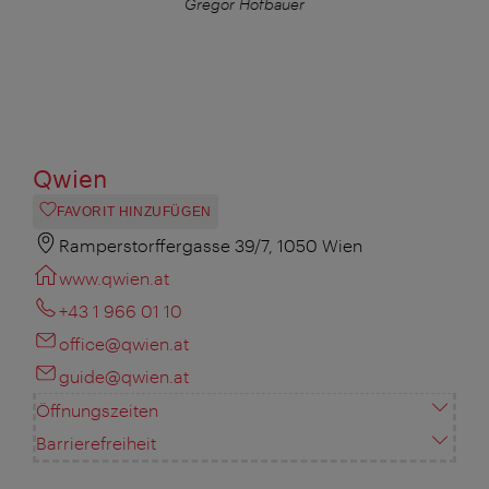
Gregor Hofbauer
Qwien
FAVORIT HINZUFÜGEN
Ramperstorffergasse 39/7, 1050 Wien
www.qwien.at
+43 1 966 01 10
office@qwien.at
guide@qwien.at
Öffnungszeiten
Barrierefreiheit