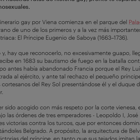
osexuales.
tinerario gay por Viena comienza en el parque del
Pala
rano de uno de los primeros y a la vez más important
striaca: El Príncipe Eugenio de Saboya (1663–1736).
ito y, hay que reconocerlo, no excesivamente guapo, ll
ecibe en 1683 su bautismo de fuego en la batalla contr
po antes había abandonado Francia porque el Rey Luís
ada al ejército, y ante tal rechazo el pequeño prínci
s cortesanos del Rey Sol presentándose él y el duque 
r.
 sido acogido con más respeto por la corte vienesa, e
jo las órdenes de tres emperadores - Leopoldo I, José I
s victorias contra los turcos, que por entonces domi
tándoles Belgrado. A propósito, la arquitectura de Bel
victorias del príncipe, en tanto que sus tejados imitan l