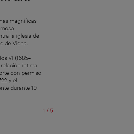
unas magníficas
famoso
ra la iglesia de
e de Viena.
os VI (1685–
relación íntima
corte con permiso
22 y el
ente durante 19
de
1
/
5
La iglesia de San Ca