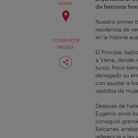
MAPA
de famosos hom
Nuestro primer i
residencia de ve
en la historia au
COMPARTIR
PÁGINA
El Príncipe, baj
Compartir
a Viena, donde r
página
turco. Poco tiem
denegado su entr
con asustar a lo
vestidos de muje
Después de haber
Eugenio sirvió ba
consiguió grande
Balcanes, arreba
referencia a las 