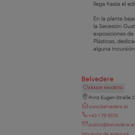
llega hasta el ed
En la planta baj
la Secesión Gust
exposiciones de 
Plásticas, dedi
alguna incursión
Belvedere
AÑADIR FAVORITO
Prinz-Eugen-Straße 2
www.belvedere.at
+43 1 79 5570
public@belvedere.at
Horarios de apertura