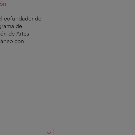
ión
.
el cofundador de
ograma de
ión de Artes
oráneo con