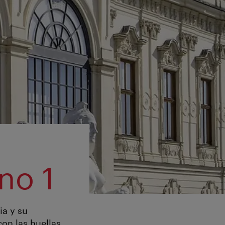
no 1
ia y su
con las huellas