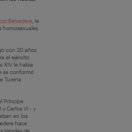
cio Belvedere
, la
es homosexuales
egó con 20 años
a el ejército
 XIV le había
pe se conformó
de Turena
l Príncipe
 y Carlos VI - y
naban en los
vedere hace
as tiendas de