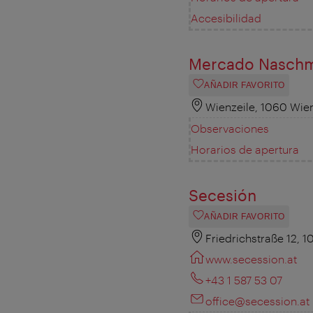
Accesibilidad
Mercado Naschm
AÑADIR FAVORITO
Wienzeile, 1060 Wie
Observaciones
Horarios de apertura
Secesión
AÑADIR FAVORITO
Friedrichstraße 12, 
www.secession.at
+43 1 587 53 07
office@secession.at