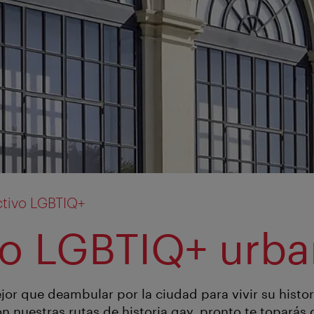
ectivo LGBTIQ+
o LGBTIQ+ urba
or que deambular por la ciudad para vivir su histor
n nuestras rutas de historia gay, pronto te toparás 