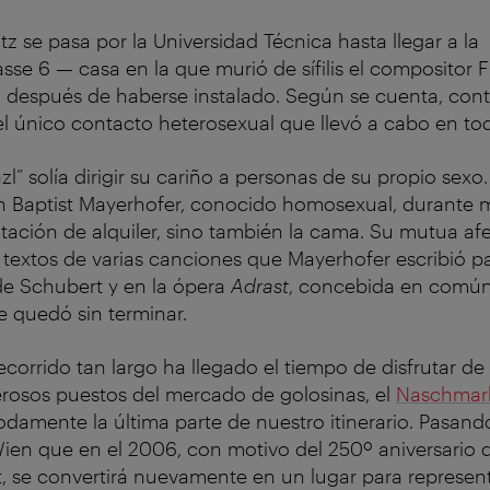
tz se pasa por la Universidad Técnica hasta llegar a la
se 6 — casa en la que murió de sífilis el compositor 
 después de haberse instalado. Según se cuenta, contr
 único contacto heterosexual que llevó a cabo en tod
zl” solía dirigir su cariño a personas de su propio sex
ann Baptist Mayerhofer, conocido homosexual, durante
tación de alquiler, sino también la cama. Su mutua af
 textos de varias canciones que Mayerhofer escribió pa
e Schubert y en la ópera
Adrast
, concebida en común
 quedó sin terminar.
corrido tan largo ha llegado el tiempo de disfrutar d
rosos puestos del mercado de golosinas, el
Naschmar
mente la última parte de nuestro itinerario. Pasando
Wien que en el 2006, con motivo del 250º aniversario
 se convertirá nuevamente en un lugar para represent