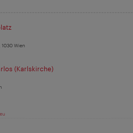
latz
, 1030 Wien
rlos (Karlskirche)
n
.eu