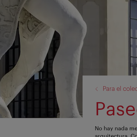
volver
Para el col
a:
Pase
No hay nada mej
arquitectura. Co