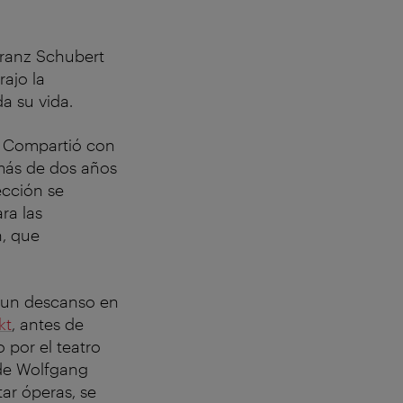
Franz Schubert
ajo la
a su vida.
o. Compartió con
 más de dos años
ección se
ra las
, que
e un descanso en
kt
, antes de
 por el teatro
 de Wolfgang
ar óperas, se