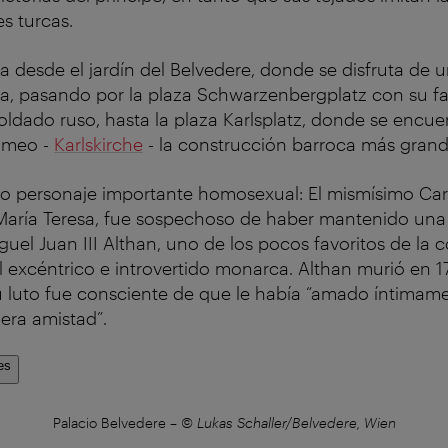
s turcas.
a desde el jardín del Belvedere, donde se disfruta de 
ena, pasando por la plaza Schwarzenbergplatz con su 
dado ruso, hasta la plaza Karlsplatz, donde se encuent
omeo -
Karlskirche
- la construcción barroca más grand
o personaje importante homosexual: El mismísimo Carl
María Teresa, fue sospechoso de haber mantenido una 
uel Juan III Althan, uno de los pocos favoritos de la 
l excéntrico e introvertido monarca. Althan murió en 17
 luto fue consciente de que le había “amado íntimam
era amistad”.
es
Palacio Belvedere
–
© Lukas Schaller/Belvedere, Wien