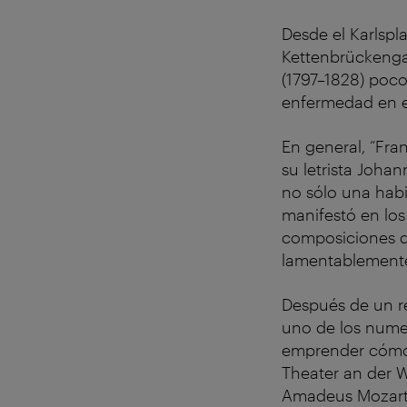
Desde el Karlspla
Kettenbrückengas
(1797–1828) poco
enfermedad en el
En general, “Fran
su letrista Joh
no sólo una habi
manifestó en los
composiciones d
lamentablemente
Después de un re
uno de los nume
emprender cómoda
Theater an der 
Amadeus Mozart,