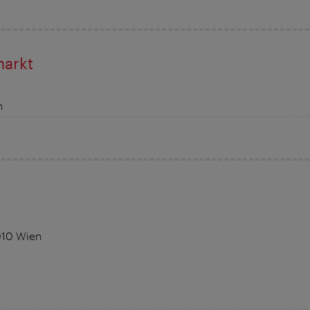
arkt
n
1010 Wien