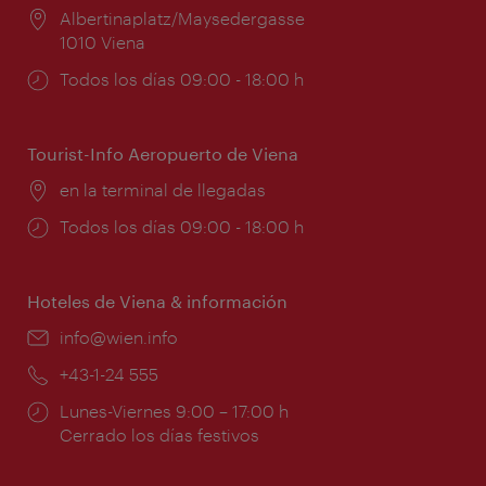
Lugar:
Albertinaplatz/Maysedergasse
1010 Viena
Horarios
Todos los días 09:00 - 18:00 h
de
apertura:
Tourist-Info Aeropuerto de Viena
Lugar:
en la terminal de llegadas
Horarios
Todos los días 09:00 - 18:00 h
de
apertura:
Hoteles de Viena & información
e-
info@wien.info
mail:
Teléfono:
+43-1-24 555
Horarios
Lunes-Viernes 9:00 – 17:00 h
de
Cerrado los días festivos
apertura: