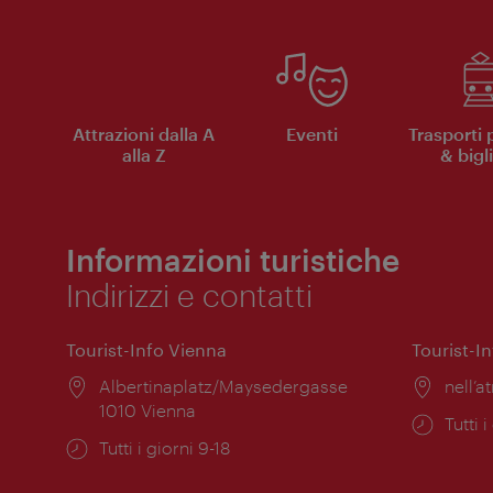
Attrazioni dalla A
Eventi
Trasporti 
alla Z
& bigli
Informazioni turistiche
Indirizzi e contatti
Tourist-Info Vienna
Tourist-I
Posizione:
Albertinaplatz/Maysedergasse
Posiz
nell’at
1010 Vienna
Orari
Tutti i
Orari
Tutti i giorni 9-18
di
di
apert