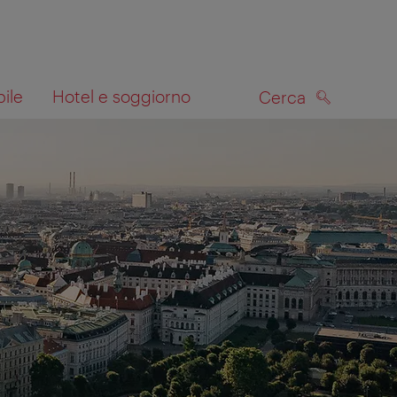
bile
Hotel e soggiorno
Cerca
CERCA
lla mappa