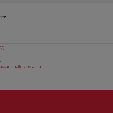
Wien
ra
0
essanti nelle vicinanze