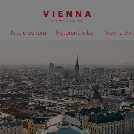
à
Arte e cultura
Ristoranti e bar
Vienna vivi
Mostra i risultati della ricerca su