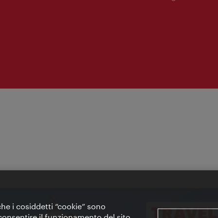
apertura:
 che i cosiddetti “cookie” sono
 e consentire il funzionamento del sito