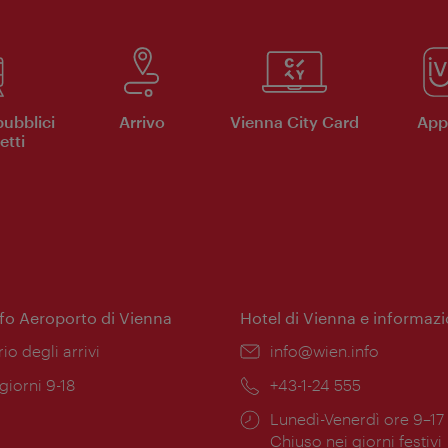
pubblici
Arrivo
Vienna City Card
App 
etti
nfo Aeroporto di Vienna
Hotel di Vienna e informazi
ione:
rio degli arrivi
Email:
info@wien.info
 giorni 9-18
Telefono:
+43-1-24 555
Orari
Lunedì-Venerdì ore 9–17
ura:
di
Chiuso nei giorni festivi