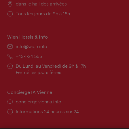
Lieu:
dans le hall des arrivées
Horaires
Tous les jours de 9h à 18h
d'ouverture:
Wien Hotels & Info
E-
info@wien.info
mail:
Téléphone:
+43-1-24 555
Horaires
Du Lundi au Vendredi de 9h à 17h
d'ouverture:
Fermé les jours fériés
Concierge IA Vienne
Ort:
concierge.vienna.info
Öffnungszeiten:
Informations 24 heures sur 24