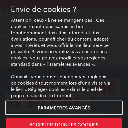
Envie de cookies ?
Attention, ceux-là ne se mangent pas ! Ces «
Contact
cookies » sont nécessaires au bon
Mentions obligatoires
fonctionnement des sites Internet et des
Charte sur le respect de la vie privée
évaluations, pour afficher du contenu adapté
Terms of Use
à vos intérêts et vous offrir le meilleur service
Accessibilité
possible. Si vous ne voulez pas accepter ces
Contact presse
cookies, vous pouvez modifier vos réglages
Paramètres de cookies
standard dans « Paramètres avancés ».
© Copyright WienTourismus
Conseil : vous pouvez changer vos réglages
de cookies à tout moment lors d'une visite via
le lien « Réglages cookies » dans le pied de
page en bas du site Internet.
PARAMÈTRES AVANCÉS
ACCEPTER TOUS LES COOKIES