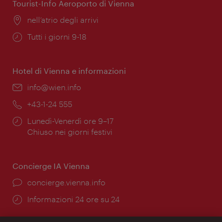
Tourist-Info Aeroporto di Vienna
Posizione:
nell’atrio degli arrivi
Orari
Tutti i giorni 9-18
di
apertura:
Hotel di Vienna e informazioni
Email:
info@wien.info
Telefono:
+43-1-24 555
Orari
Lunedì-Venerdì ore 9–17
di
Chiuso nei giorni festivi
apertura:
Concierge IA Vienna
Ort:
concierge.vienna.info
Öffnungszeiten:
Informazioni 24 ore su 24