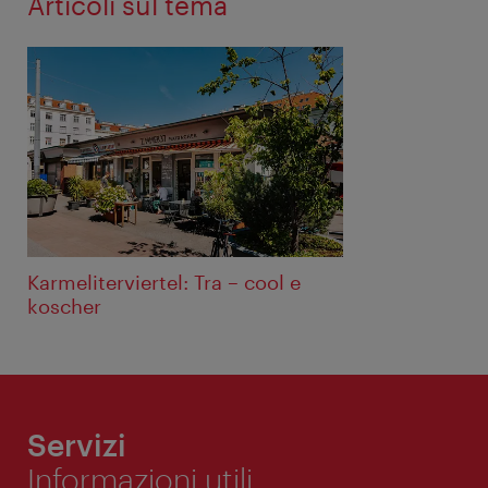
Articoli sul tema
Karmeliterviertel: Tra – cool e
koscher
Servizi
Informazioni utili