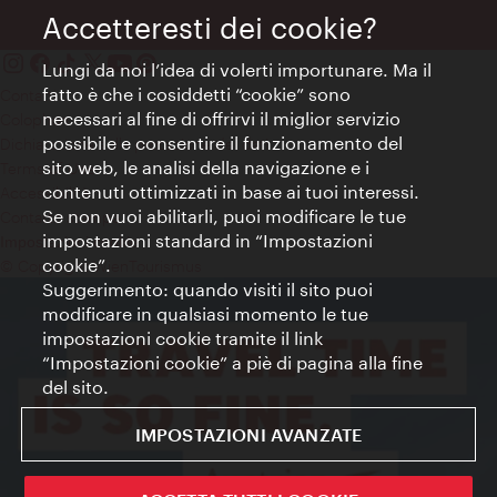
Accetteresti dei cookie?
Lungi da noi l’idea di volerti importunare. Ma il
fatto è che i cosiddetti “cookie” sono
Contatti
necessari al fine di offrirvi il miglior servizio
Colophon
possibile e consentire il funzionamento del
Dichiarazione sulla protezione dei dati
sito web, le analisi della navigazione e i
Terms of Use
contenuti ottimizzati in base ai tuoi interessi.
Accessibilità
Se non vuoi abilitarli, puoi modificare le tue
Contatto stampa
impostazioni standard in “Impostazioni
Impostazioni cookie
cookie”.
© Copyright WienTourismus
Suggerimento: quando visiti il sito puoi
modificare in qualsiasi momento le tue
impostazioni cookie tramite il link
“Impostazioni cookie” a piè di pagina alla fine
del sito.
IMPOSTAZIONI AVANZATE