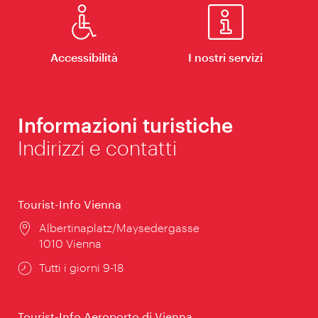
Accessibilità
I nostri servizi
Informazioni turistiche
Indirizzi e contatti
Tourist-Info Vienna
Posizione:
Albertinaplatz/Maysedergasse
1010 Vienna
Orari
Tutti i giorni 9-18
di
apertura:
Tourist-Info Aeroporto di Vienna