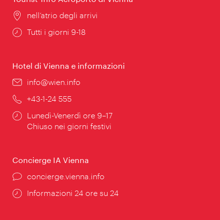
Posizione:
nell’atrio degli arrivi
Orari
Tutti i giorni 9-18
di
apertura:
Hotel di Vienna e informazioni
Email:
info@wien.info
Telefono:
+43-1-24 555
Orari
Lunedì-Venerdì ore 9–17
di
Chiuso nei giorni festivi
apertura:
Concierge IA Vienna
Ort:
concierge.vienna.info
Öffnungszeiten:
Informazioni 24 ore su 24