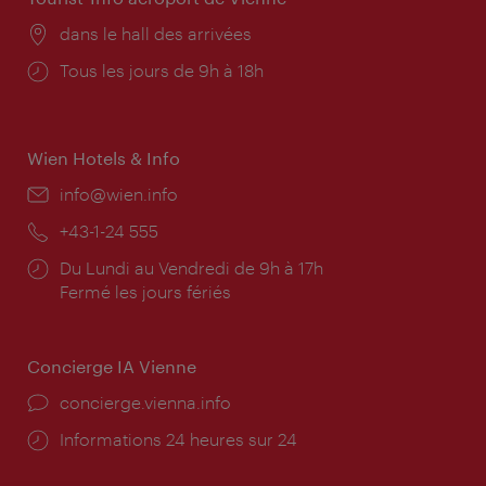
Lieu:
dans le hall des arrivées
Horaires
Tous les jours de 9h à 18h
d'ouverture:
Wien Hotels & Info
E-
info@wien.info
mail:
Téléphone:
+43-1-24 555
Horaires
Du Lundi au Vendredi de 9h à 17h
d'ouverture:
Fermé les jours fériés
Concierge IA Vienne
Ort:
concierge.vienna.info
Öffnungszeiten:
Informations 24 heures sur 24