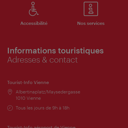
Accessibilité
Nos services
Informations touristiques
Adresses & contact
Tourist-Info Vienne
Lieu:
Albertinaplatz/Maysedergasse
1010 Vienne
Horaires
Tous les jours de 9h à 18h
d'ouverture:
Tourist-Info aéroport de Vienne