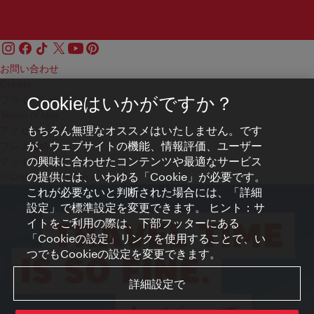
お問い合わせ
Credits
プライバシーポリシー
Cookieはいかがですか？
Terms of Use
もちろん無理なオススメはいたしません。です
アクセシビリティ
が、ウェブサイトの機能、情報評価、ユーザー
プレス連絡先
の興味に合わせたコンテンツや最適なサービス
クッキーの設定
の提供には、いわゆる「Cookie」が必要です。
© Copyright WienTourismus
これが必要ないと判断された場合には、「詳細
設定」で標準設定を変更できます。 ヒント：サ
イトをご利用の際は、下部フッターにある
「Cookieの設定」リンクを使用することで、い
つでもCookieの設定を変更できます。
詳細設定で