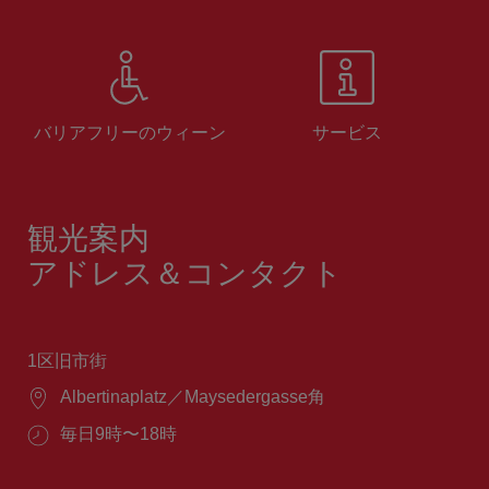
バリアフリーのウィーン
サービス
観光案内
アドレス＆コンタクト
1区旧市街
場
Albertinaplatz／Maysedergasse角
所：
営
毎日9時〜18時
業
時