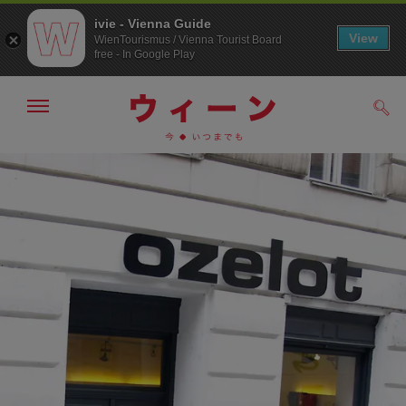
ivie - Vienna Guide
View
WienTourismus / Vienna Tourist Board
free - In Google Play
メ
検
ニ
索
ュ
メ
こ
す
ー
る
ニ
の
の
ュ
ペ
表
ー
ー
示・
非
へ
ジ
表
の
示
ト
ッ
プ
へ