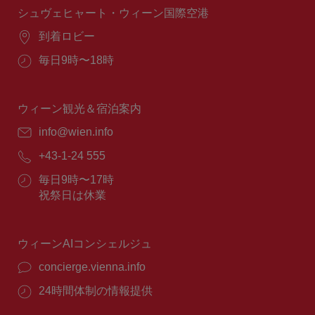
間：
シュヴェヒャート・ウィーン国際空港
場
到着ロビー
所：
営
毎日9時〜18時
業
時
間：
ウィーン観光＆宿泊案内
E
info@wien.info
メ
電
+43-1-24 555
ー
話
ル：
営
毎日9時〜17時
番
業
祝祭日は休業
号：
時
間：
ウィーンAIコンシェルジュ
concierge.vienna.info
24時間体制の情報提供