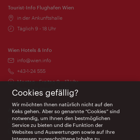
Tourist-Info Flughafen Wien
Ort:
in der Ankunftshalle
Öffnungszeiten:
Täglich 9 - 18 Uhr
Wien Hotels & Info
Email:
info@wien.info
Telefon:
+43-1-24 555
Öffnungszeiten:
Montag - Freitag 9 – 17 Uhr
Feiertags geschlossen
Cookies gefällig?
Wir möchten Ihnen natürlich nicht auf den
AI Concierge Wien
Keks gehen. Aber so genannte “Cookies” sind
notwendig, um Ihnen den bestmöglichen
Ort:
concierge.wien.info
Service zu bieten und die Funktion der
Öffnungszeiten:
Informationen rund um die Uhr
Websites und Auswertungen sowie auf Ihre
Interessen zugeschnittene Inhalte zu