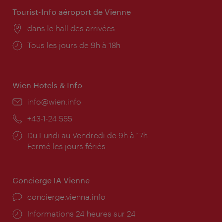
Tourist-Info aéroport de Vienne
Lieu:
dans le hall des arrivées
Horaires
Tous les jours de 9h à 18h
d'ouverture:
Wien Hotels & Info
E-
info@wien.info
mail:
Téléphone:
+43-1-24 555
Horaires
Du Lundi au Vendredi de 9h à 17h
d'ouverture:
Fermé les jours fériés
Concierge IA Vienne
Ort:
concierge.vienna.info
Öffnungszeiten:
Informations 24 heures sur 24