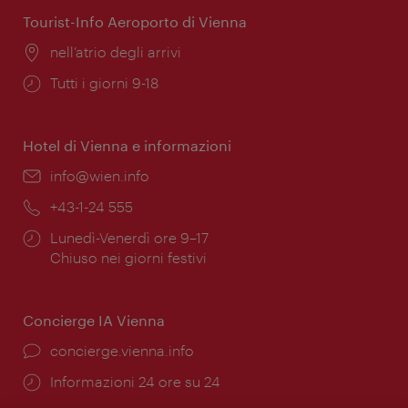
Tourist-Info Aeroporto di Vienna
Posizione:
nell’atrio degli arrivi
Orari
Tutti i giorni 9-18
di
apertura:
Hotel di Vienna e informazioni
Email:
info@wien.info
Telefono:
+43-1-24 555
Orari
Lunedì-Venerdì ore 9–17
di
Chiuso nei giorni festivi
apertura:
Concierge IA Vienna
Ort:
concierge.vienna.info
Öffnungszeiten:
Informazioni 24 ore su 24