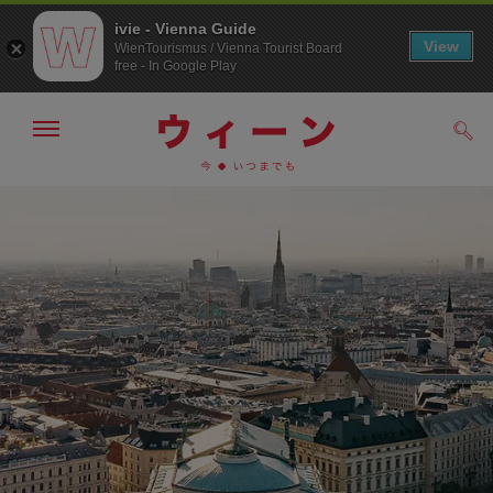
ivie - Vienna Guide
View
WienTourismus / Vienna Tourist Board
free - In Google Play
メ
検
ニ
索
ュ
メ
こ
す
ー
る
ニ
の
の
ュ
ペ
表
ー
ー
示・
非
へ
ジ
表
の
示
ト
ッ
プ
へ