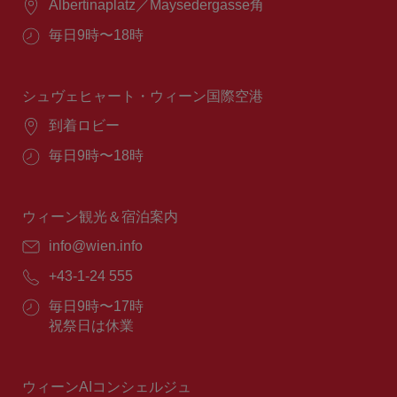
場
Albertinaplatz／Maysedergasse角
所：
営
毎日9時〜18時
業
時
間：
シュヴェヒャート・ウィーン国際空港
場
到着ロビー
所：
営
毎日9時〜18時
業
時
間：
ウィーン観光＆宿泊案内
E
info@wien.info
メ
電
+43-1-24 555
ー
話
ル：
営
毎日9時〜17時
番
業
祝祭日は休業
号：
時
間：
ウィーンAIコンシェルジュ