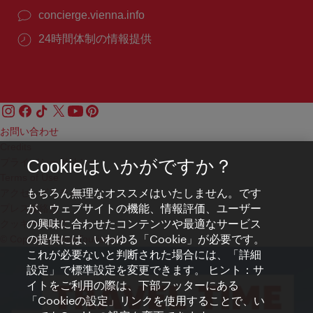
concierge.vienna.info
24時間体制の情報提供
お問い合わせ
Credits
プライバシーポリシー
Cookieはいかがですか？
Terms of Use
もちろん無理なオススメはいたしません。です
アクセシビリティ
が、ウェブサイトの機能、情報評価、ユーザー
プレス連絡先
の興味に合わせたコンテンツや最適なサービス
クッキーの設定
の提供には、いわゆる「Cookie」が必要です。
© Copyright WienTourismus
これが必要ないと判断された場合には、「詳細
設定」で標準設定を変更できます。 ヒント：サ
イトをご利用の際は、下部フッターにある
「Cookieの設定」リンクを使用することで、い