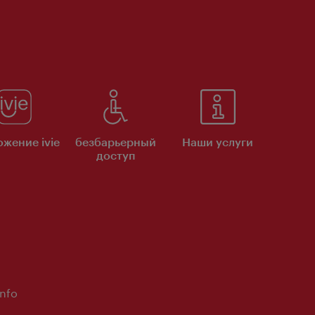
жение ivie
безбарьерный
Наши услуги
доступ
Info