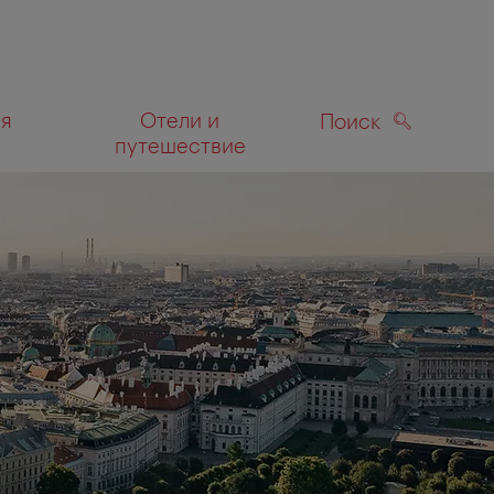
ля
Отели и
Поиск
путешествие
ПОИСК
а карте