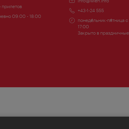
Эл.
info@wien.info
ложение:
е прилетов
почта:
Телефон:
+43-1-24 555
евно 09:00 - 18:00
Часы
понеде́льник-пя́тница с
ы:
работы:
17:00
Закрыто в праздничные