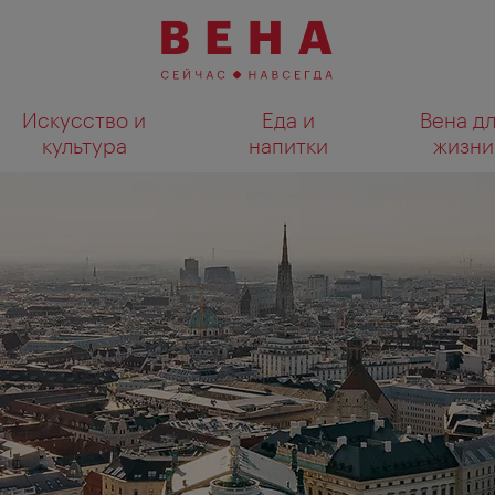
Искусство и
Еда и
Вена д
культура
напитки
жизни
Показать результаты поиска н