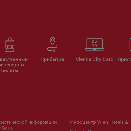
щественный
Прибытие
Vienna City Card
Прило
ранспорт и
Билеты
ристической информации
Инфоцентр Wien Hotels & 
 Вена