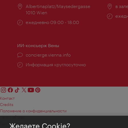
Расположение:
Albertinaplatz/Maysedergasse
Распо
в зал
1010 Wien
Часы
ежедн
Часы
ежедневно 09:00 - 18:00
работ
работы:
ИИ-консьерж Вены
concierge.vienna.info
Информация круглосуточно
Контакт
Credits
Положение о конфиденциальности
Terms of Use
Доступность
Желаете Cookie?