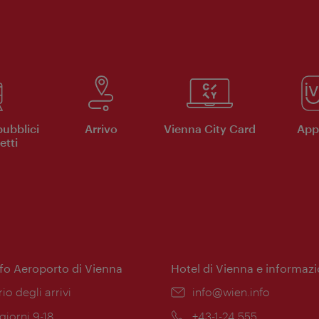
pubblici
Arrivo
Vienna City Card
App 
etti
nfo Aeroporto di Vienna
Hotel di Vienna e informazi
ione:
rio degli arrivi
Email:
info@wien.info
 giorni 9-18
Telefono:
+43-1-24 555