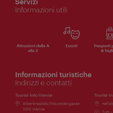
Servizi
Informazioni utili
Attrazioni dalla A
Eventi
Trasporti 
alla Z
& bigli
Informazioni turistiche
Indirizzi e contatti
Tourist-Info Vienna
Tourist-I
Posizione:
Albertinaplatz/Maysedergasse
Posiz
nell’at
1010 Vienna
Orari
Tutti i