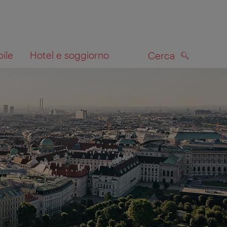
bile
Hotel e soggiorno
Cerca
CERCA
lla mappa