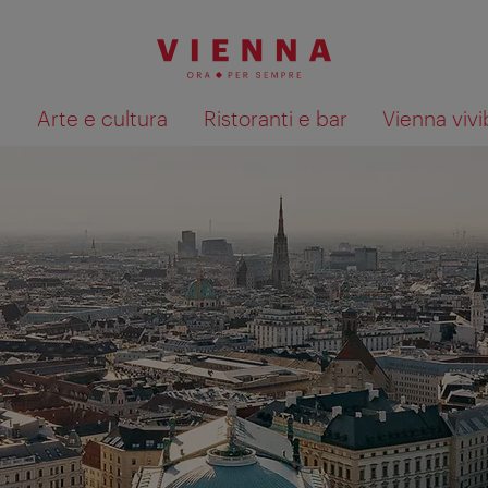
à
Arte e cultura
Ristoranti e bar
Vienna vivi
Mostra i risultati della ricerca su