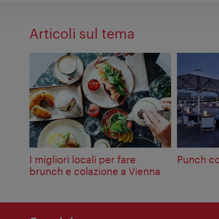
Articoli sul tema
I migliori locali per fare
Punch co
brunch e colazione a Vienna