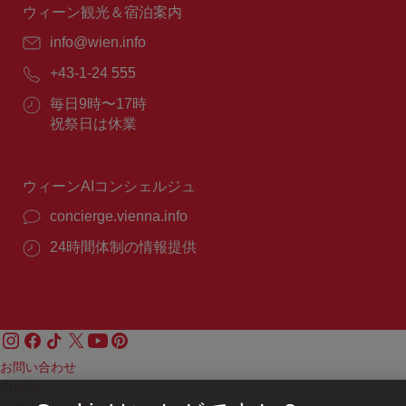
間：
ウィーン観光＆宿泊案内
E
info@wien.info
メ
電
+43-1-24 555
ー
話
ル：
営
毎日9時〜17時
番
業
祝祭日は休業
号：
時
間：
ウィーンAIコンシェルジュ
concierge.vienna.info
24時間体制の情報提供
お問い合わせ
Credits