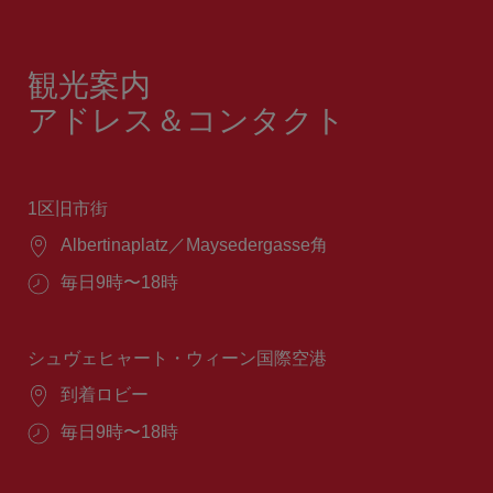
観光案内
アドレス＆コンタクト
1区旧市街
場
Albertinaplatz／Maysedergasse角
所：
営
毎日9時〜18時
業
時
間：
シュヴェヒャート・ウィーン国際空港
場
到着ロビー
所：
営
毎日9時〜18時
業
時