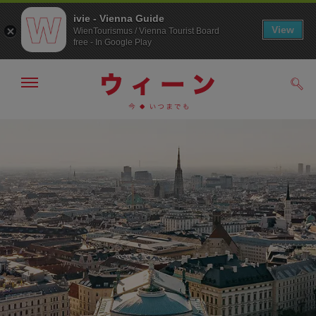
ivie - Vienna Guide
View
WienTourismus / Vienna Tourist Board
free - In Google Play
メ
検
ニ
索
ュ
メ
こ
す
ー
る
ニ
の
の
ュ
ペ
表
ー
ー
示・
非
へ
ジ
表
の
示
ト
ッ
プ
へ