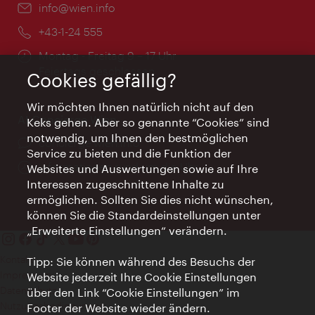
Email:
info@wien.info
Telefon:
+43-1-24 555
Öffnungszeiten:
Montag - Freitag 9 – 17 Uhr
Feiertags geschlossen
Cookies gefällig?
Wir möchten Ihnen natürlich nicht auf den
AI Concierge Wien
Keks gehen. Aber so genannte “Cookies” sind
notwendig, um Ihnen den bestmöglichen
Ort:
concierge.wien.info
Service zu bieten und die Funktion der
Öffnungszeiten:
Informationen rund um die Uhr
Websites und Auswertungen sowie auf Ihre
Interessen zugeschnittene Inhalte zu
ermöglichen. Sollten Sie dies nicht wünschen,
können Sie die Standardeinstellungen unter
„Erweiterte Einstellungen“ verändern.
Kontakt
Tipp: Sie können während des Besuchs der
Impressum
Website jederzeit Ihre Cookie Einstellungen
Datenschutz
über den Link “Cookie Einstellungen” im
Nutzungsbedingungen
Footer der Website wieder ändern.