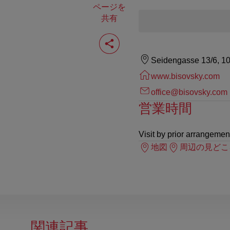
ページを
共有
ペ
ー
ジ
Seidengasse 13/6, 1
を
共
www.bisovsky.com
有
す
office@bisovsky.com
る
営業時間
Visit by prior arrangemen
地図
周辺の見どこ
関連記事