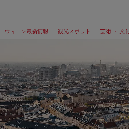
メ
こ
何
ウィーン最新情報
観光スポット
芸術 ・ 文
ニ
の
を
ュ
ペ
お
ー
ー
探
へ
ジ
し
の
で
ト
す
ッ
か？
プ
へ