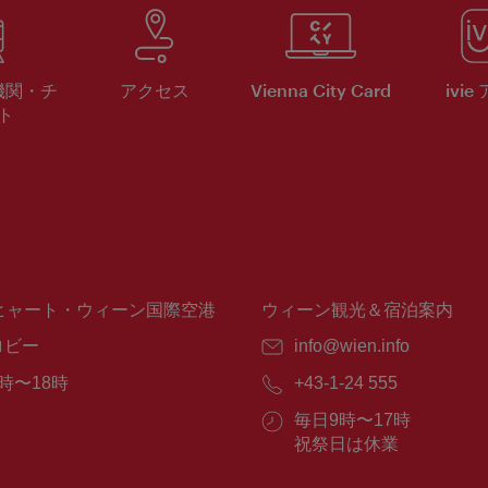
機関・チ
アクセス
Vienna City Card
ivie
ト
ヒャート・ウィーン国際空港
ウィーン観光＆宿泊案内
ロビー
E
info@wien.info
メ
時〜18時
電
+43-1-24 555
ー
話
ル：
営
毎日9時〜17時
番
業
祝祭日は休業
号：
時