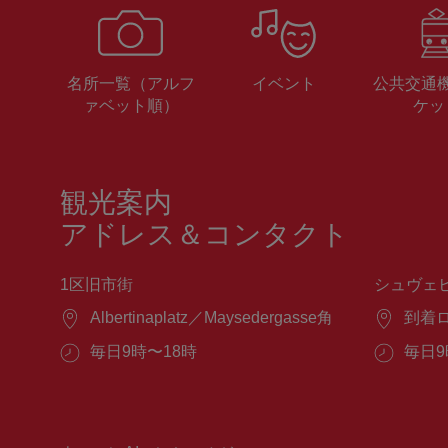
名所一覧（アルフ
イベント
公共交通
ァベット順）
ケッ
観光案内
アドレス＆コンタクト
1区旧市街
シュヴェ
場
Albertinaplatz／Maysedergasse角
場
到着
所：
所：
営
毎日9時〜18時
営
毎日9
業
業
時
時
間：
間：