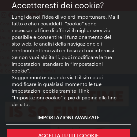
Accetteresti dei cookie?
Lungi da noi l’idea di volerti importunare. Ma il
fatto è che i cosiddetti “cookie” sono
Contatti
necessari al fine di offrirvi il miglior servizio
Colophon
possibile e consentire il funzionamento del
Dichiarazione sulla protezione dei dati
sito web, le analisi della navigazione e i
Terms of Use
contenuti ottimizzati in base ai tuoi interessi.
Accessibilità
Se non vuoi abilitarli, puoi modificare le tue
Contatto stampa
impostazioni standard in “Impostazioni
Impostazioni cookie
cookie”.
© Copyright WienTourismus
Suggerimento: quando visiti il sito puoi
modificare in qualsiasi momento le tue
impostazioni cookie tramite il link
“Impostazioni cookie” a piè di pagina alla fine
del sito.
IMPOSTAZIONI AVANZATE
ACCETTA TUTTI I COOKIE