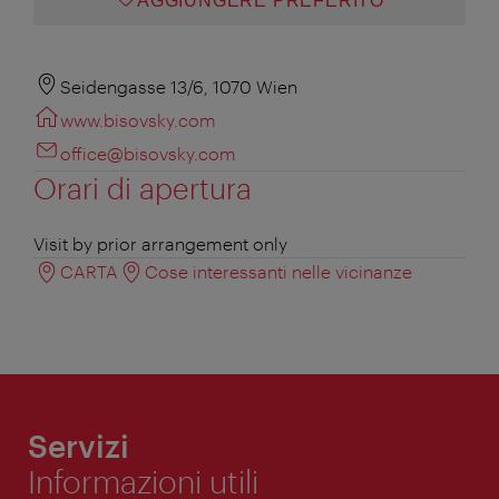
AGGIUNGERE PREFERITO
Seidengasse 13/6, 1070 Wien
www.bisovsky.com
office@bisovsky.com
Orari di apertura
Visit by prior arrangement only
CARTA
Cose interessanti nelle vicinanze
Servizi
Informazioni utili