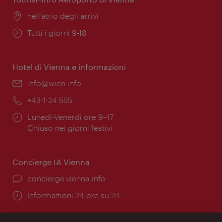
Posizione:
nell’atrio degli arrivi
Orari
Tutti i giorni 9-18
di
apertura:
Hotel di Vienna e informazioni
Email:
info@wien.info
Telefono:
+43-1-24 555
Orari
Lunedì-Venerdì ore 9–17
di
Chiuso nei giorni festivi
apertura:
Concierge IA Vienna
Ort:
concierge.vienna.info
Öffnungszeiten:
Informazioni 24 ore su 24