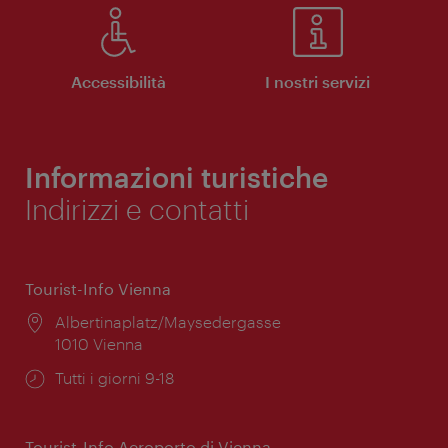
Accessibilità
I nostri servizi
Informazioni turistiche
Indirizzi e contatti
Tourist-Info Vienna
Posizione:
Albertinaplatz/Maysedergasse
1010 Vienna
Orari
Tutti i giorni 9-18
di
apertura:
Tourist-Info Aeroporto di Vienna