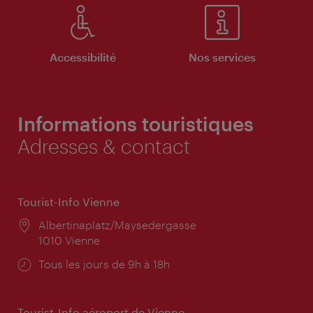
Accessibilité
Nos services
Informations touristiques
Adresses & contact
Tourist-Info Vienne
Lieu:
Albertinaplatz/Maysedergasse
1010 Vienne
Horaires
Tous les jours de 9h à 18h
d'ouverture:
Tourist-Info aéroport de Vienne