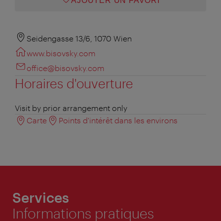
AJOUTER UN FAVORI
Seidengasse 13/6, 1070 Wien
www.bisovsky.com
office@bisovsky.com
Horaires d'ouverture
Visit by prior arrangement only
Carte
Points d'intérêt dans les environs
Services
Informations pratiques