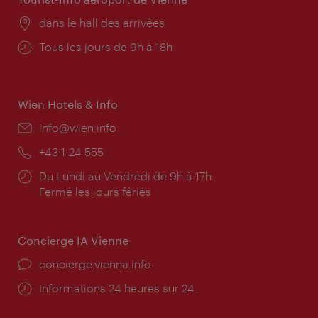
Lieu:
dans le hall des arrivées
Horaires
Tous les jours de 9h à 18h
d'ouverture:
Wien Hotels & Info
E-
info@wien.info
mail:
Téléphone:
+43-1-24 555
Horaires
Du Lundi au Vendredi de 9h à 17h
d'ouverture:
Fermé les jours fériés
Concierge IA Vienne
Ort:
concierge.vienna.info
Öffnungszeiten:
Informations 24 heures sur 24