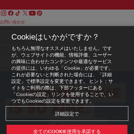
お問い合わせ
Credits
プライバシーポリシー
Cookieはいかがですか？
Terms of Use
もちろん無理なオススメはいたしません。です
アクセシビリティ
が、ウェブサイトの機能、情報評価、ユーザー
プレス連絡先
の興味に合わせたコンテンツや最適なサービス
クッキーの設定
の提供には、いわゆる「Cookie」が必要です。
© Copyright WienTourismus
これが必要ないと判断された場合には、「詳細
設定」で標準設定を変更できます。 ヒント：サ
イトをご利用の際は、下部フッターにある
「Cookieの設定」リンクを使用することで、い
つでもCookieの設定を変更できます。
詳細設定で
全てのCOOKIE使用を承諾する