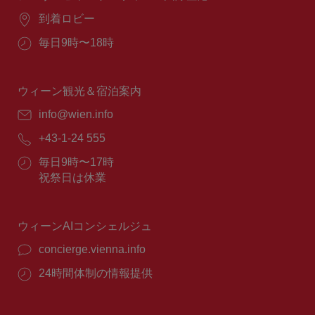
場
到着ロビー
所：
営
毎日9時〜18時
業
時
間：
ウィーン観光＆宿泊案内
E
info@wien.info
メ
電
+43-1-24 555
ー
話
ル：
営
毎日9時〜17時
番
業
祝祭日は休業
号：
時
間：
ウィーンAIコンシェルジュ
concierge.vienna.info
24時間体制の情報提供