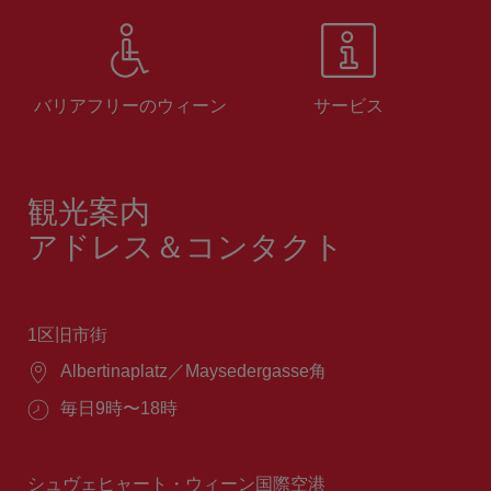
バリアフリーのウィーン
サービス
観光案内
アドレス＆コンタクト
1区旧市街
場
Albertinaplatz／Maysedergasse角
所：
営
毎日9時〜18時
業
時
間：
シュヴェヒャート・ウィーン国際空港