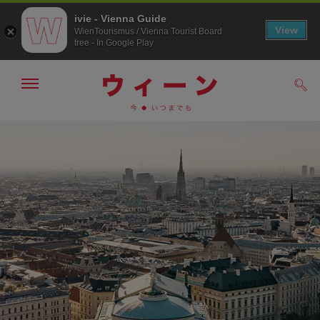
ivie - Vienna Guide
View
WienTourismus / Vienna Tourist Board
free - In Google Play
メ
検
ニ
索
ュ
メ
こ
す
ー
る
ニ
の
の
ュ
ペ
表
ー
ー
示・
非
へ
ジ
表
の
示
ト
ッ
プ
へ