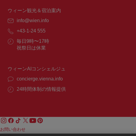
時
間：
ウィーン観光＆宿泊案内
E
info@wien.info
メ
電
+43-1-24 555
ー
話
ル：
営
毎日9時〜17時
番
業
祝祭日は休業
号：
時
間：
ウィーンAIコンシェルジュ
concierge.vienna.info
24時間体制の情報提供
お問い合わせ
Credits