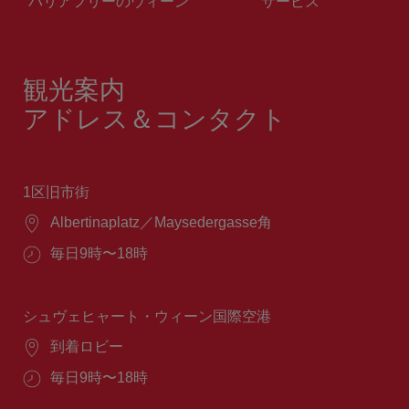
バリアフリーのウィーン
サービス
観光案内
アドレス＆コンタクト
1区旧市街
場
Albertinaplatz／Maysedergasse角
所：
営
毎日9時〜18時
業
時
間：
シュヴェヒャート・ウィーン国際空港
場
到着ロビー
所：
営
毎日9時〜18時
業