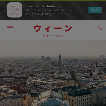
ivie - Vienna Guide
View
WienTourismus / Vienna Tourist Board
free - In Google Play
メ
検
ニ
索
ュ
メ
こ
す
ー
る
ニ
の
の
ュ
ペ
表
ー
ー
示・
非
へ
ジ
表
の
示
ト
ッ
プ
へ