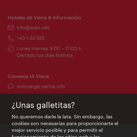
de
apertura:
Hoteles de Viena & información
e-
info@wien.info
mail:
Teléfono:
+43-1-24 555
Horarios
Lunes-Viernes 9:00 – 17:00 h
de
Cerrado los días festivos
apertura:
Conserje IA Viena
concierge.vienna.info
Información las 24 horas
¿Unas galletitas?
No queremos darle la lata. Sin embargo, las
cookies son necesarias para proporcionarte el
mejor servicio posible y para permitir el
funcionamiento de los sitios web y las
Contacto