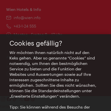
Wien Hotels & Info
Email:
info@wien.info
Telefon:
+43-1-24 555
Öffnungszeiten:
Montag - Freitag 9 – 17 Uhr
Feiertags geschlossen
Cookies gefällig?
Wir möchten Ihnen natürlich nicht auf den
AI Concierge Wien
Keks gehen. Aber so genannte “Cookies” sind
notwendig, um Ihnen den bestmöglichen
Ort:
concierge.wien.info
Service zu bieten und die Funktion der
Öffnungszeiten:
Informationen rund um die Uhr
Websites und Auswertungen sowie auf Ihre
Interessen zugeschnittene Inhalte zu
ermöglichen. Sollten Sie dies nicht wünschen,
können Sie die Standardeinstellungen unter
„Erweiterte Einstellungen“ verändern.
Kontakt
Tipp: Sie können während des Besuchs der