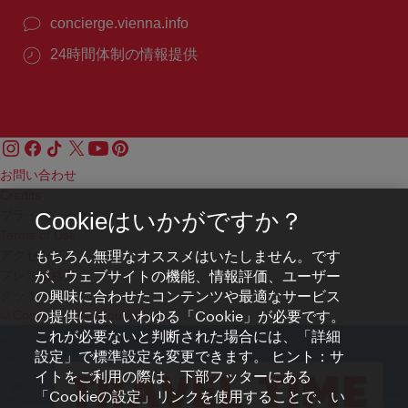
concierge.vienna.info
24時間体制の情報提供
お問い合わせ
Credits
プライバシーポリシー
Cookieはいかがですか？
Terms of Use
もちろん無理なオススメはいたしません。です
アクセシビリティ
が、ウェブサイトの機能、情報評価、ユーザー
プレス連絡先
の興味に合わせたコンテンツや最適なサービス
クッキーの設定
の提供には、いわゆる「Cookie」が必要です。
© Copyright WienTourismus
これが必要ないと判断された場合には、「詳細
設定」で標準設定を変更できます。 ヒント：サ
イトをご利用の際は、下部フッターにある
「Cookieの設定」リンクを使用することで、い