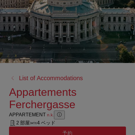
戻
List of Accommodations
る:
Appartements
Ferchergasse
APPARTEMENT
n.k.
Zusatzinformation anzeigen
Zusatzinformation ausblenden
2 部屋
4 ベッド
予約