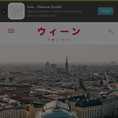
ivie - Vienna Guide
View
WienTourismus / Vienna Tourist Board
free - In Google Play
メ
検
ニ
索
ュ
/>
メ
こ
す
ー
る
ニ
の
の
ュ
ペ
表
ー
ー
示・
非
へ
ジ
表
の
示
ト
ッ
プ
へ