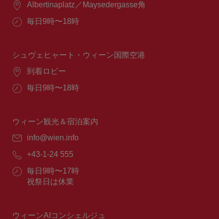
場
Albertinaplatz／Maysedergasse角
所：
営
毎日9時〜18時
業
時
間：
シュヴェヒャート・ウィーン国際空港
場
到着ロビー
所：
営
毎日9時〜18時
業
時
間：
ウィーン観光＆宿泊案内
E
info@wien.info
メ
電
+43-1-24 555
ー
話
ル：
営
毎日9時〜17時
番
業
祝祭日は休業
号：
時
間：
ウィーンAIコンシェルジュ