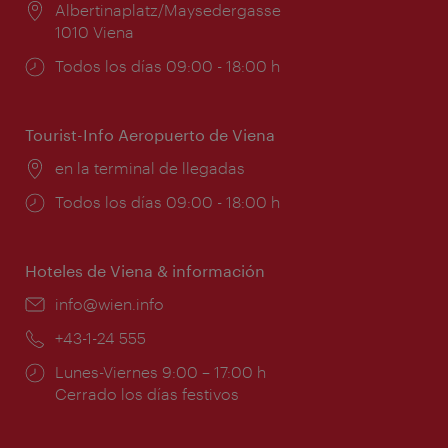
Lugar:
Albertinaplatz/Maysedergasse
1010 Viena
Horarios
Todos los días 09:00 - 18:00 h
de
apertura:
Tourist-Info Aeropuerto de Viena
Lugar:
en la terminal de llegadas
Horarios
Todos los días 09:00 - 18:00 h
de
apertura:
Hoteles de Viena & información
e-
info@wien.info
mail:
Teléfono:
+43-1-24 555
Horarios
Lunes-Viernes 9:00 – 17:00 h
de
Cerrado los días festivos
apertura: