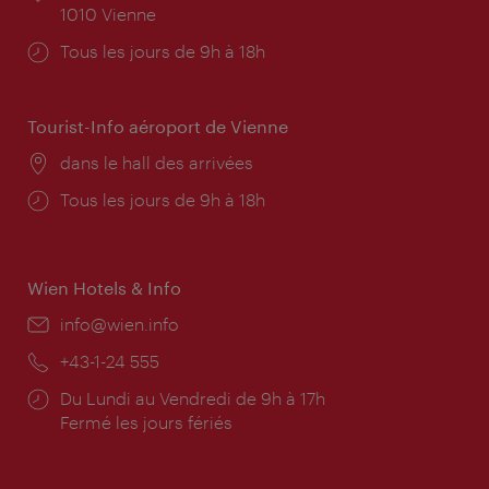
1010 Vienne
Horaires
Tous les jours de 9h à 18h
d'ouverture:
Tourist-Info aéroport de Vienne
Lieu:
dans le hall des arrivées
Horaires
Tous les jours de 9h à 18h
d'ouverture:
Wien Hotels & Info
E-
info@wien.info
mail:
Téléphone:
+43-1-24 555
Horaires
Du Lundi au Vendredi de 9h à 17h
d'ouverture:
Fermé les jours fériés