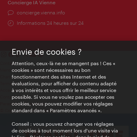
Concierge IA Vienne
Ort:
concierge.vienna.info
Öffnungszeiten:
Informations 24 heures sur 24
Envie de cookies ?
Attention, ceux-là ne se mangent pas ! Ces «
Contact
cookies » sont nécessaires au bon
Mentions obligatoires
fonctionnement des sites Internet et des
Charte sur le respect de la vie privée
évaluations, pour afficher du contenu adapté
Terms of Use
à vos intérêts et vous offrir le meilleur service
Accessibilité
possible. Si vous ne voulez pas accepter ces
Contact presse
cookies, vous pouvez modifier vos réglages
Paramètres de cookies
standard dans « Paramètres avancés ».
© Copyright WienTourismus
Conseil : vous pouvez changer vos réglages
de cookies à tout moment lors d'une visite via