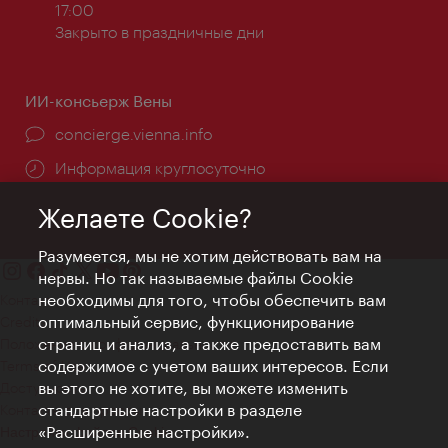
работы:
17:00
Закрыто в праздничные дни
ИИ-консьерж Вены
concierge.vienna.info
Информация круглосуточно
Желаете Cookie?
Разумеется, мы не хотим действовать вам на
нервы. Но так называемые файлы Cookie
необходимы для того, чтобы обеспечить вам
Контакт
оптимальный сервис, функционирование
Credits
страниц и анализ, а также предоставить вам
Положение о конфиденциальности
содержимое с учетом ваших интересов. Если
Terms of Use
вы этого не хотите, вы можете изменить
Доступность
стандартные настройки в разделе
Контакты для прессы
«Расширенные настройки».
Настройки файлов Cookie