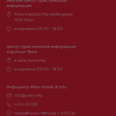
Венский центр туристической
информации
Расположение:
Albertinaplatz/Maysedergasse
1010 Wien
Часы
ежедневно 09:00 - 18:00
работы:
Центр туристической информации
Аэропорт Вена
Расположение:
в зале прилетов
Часы
ежедневно 09:00 - 18:00
работы:
Инфоцентр Wien Hotels & Info
Эл.
info@wien.info
почта:
Телефон:
+43-1-24 555
Часы
понеде́льник-пя́тница с 9:00 до