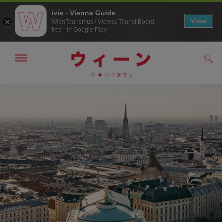
ivie - Vienna Guide
View
WienTourismus / Vienna Tourist Board
free - In Google Play
メ
検
ニ
索
ュ
/>
メ
こ
す
ー
る
ニ
の
の
ュ
ペ
表
ー
ー
示・
非
へ
ジ
表
の
示
ト
ッ
プ
へ