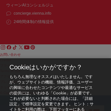
ウィーンAIコンシェルジュ
concierge.vienna.info
24時間体制の情報提供
お問い合わせ
Credits
プライバシーポリシー
Cookieはいかがですか？
Terms of Use
もちろん無理なオススメはいたしません。です
アクセシビリティ
が、ウェブサイトの機能、情報評価、ユーザー
プレス連絡先
の興味に合わせたコンテンツや最適なサービス
クッキーの設定
の提供には、いわゆる「Cookie」が必要です。
© Copyright WienTourismus
これが必要ないと判断された場合には、「詳細
設定」で標準設定を変更できます。 ヒント：サ
イトをご利用の際は、下部フッターにある