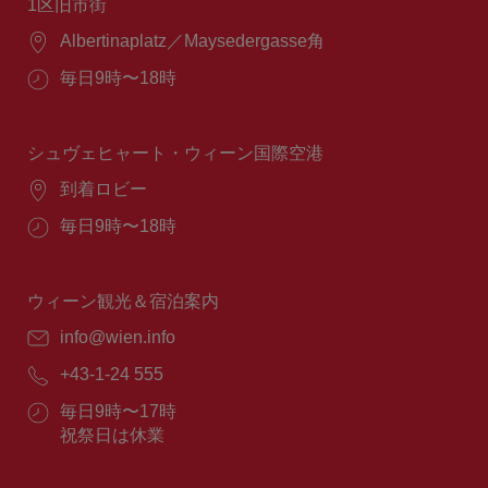
1区旧市街
場
Albertinaplatz／Maysedergasse角
所：
営
毎日9時〜18時
業
時
間：
シュヴェヒャート・ウィーン国際空港
場
到着ロビー
所：
営
毎日9時〜18時
業
時
間：
ウィーン観光＆宿泊案内
E
info@wien.info
メ
電
+43-1-24 555
ー
話
ル：
営
毎日9時〜17時
番
業
祝祭日は休業
号：
時
間：