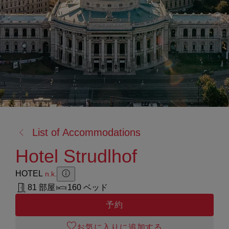
戻
List of Accommodations
る:
Hotel Strudlhof
HOTEL
n.k.
Zusatzinformation anzeigen
Zusatzinformation ausblenden
81 部屋
160 ベッド
予約
お気に入りに追加する