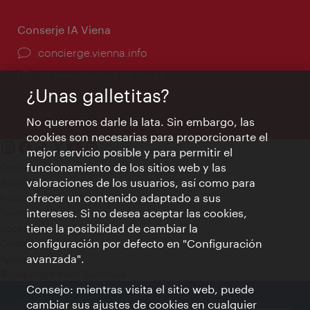
Conserje IA Viena
concierge.vienna.info
Información las 24 horas
¿Unas galletitas?
No queremos darle la lata. Sin embargo, las
cookies son necesarias para proporcionarte el
mejor servicio posible y para permitir el
funcionamiento de los sitios web y las
Contacto
valoraciones de los usuarios, así como para
Aviso legal
ofrecer un contenido adaptado a sus
Política de privacidad de datos
intereses. Si no desea aceptar las cookies,
Terms of Use
tiene la posibilidad de cambiar la
Accesibilidad
configuración por defecto en "Configuración
Contacto para la prensa
avanzada".
Ajustes de cookie
© Copyright WienTourismus
Consejo: mientras visita el sitio web, puede
cambiar sus ajustes de cookies en cualquier