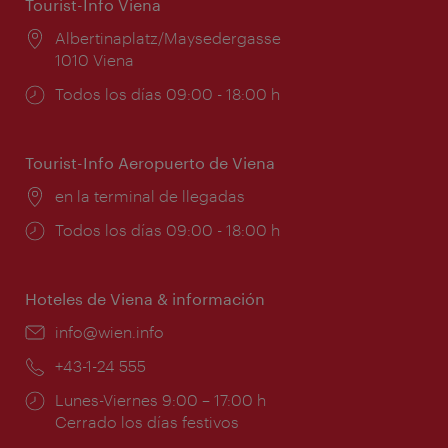
Tourist-Info Viena
Lugar:
Albertinaplatz/Maysedergasse
1010 Viena
Horarios
Todos los días 09:00 - 18:00 h
de
apertura:
Tourist-Info Aeropuerto de Viena
Lugar:
en la terminal de llegadas
Horarios
Todos los días 09:00 - 18:00 h
de
apertura:
Hoteles de Viena & información
e-
info@wien.info
mail:
Teléfono:
+43-1-24 555
Horarios
Lunes-Viernes 9:00 – 17:00 h
de
Cerrado los días festivos
apertura: