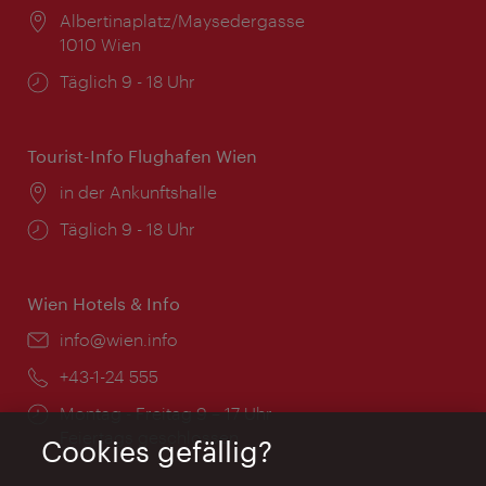
Ort:
Albertinaplatz/Maysedergasse
1010 Wien
Öffnungszeiten:
Täglich 9 - 18 Uhr
Tourist-Info Flughafen Wien
Ort:
in der Ankunftshalle
Öffnungszeiten:
Täglich 9 - 18 Uhr
Wien Hotels & Info
Email:
info@wien.info
Telefon:
+43-1-24 555
Öffnungszeiten:
Montag - Freitag 9 – 17 Uhr
Feiertags geschlossen
Cookies gefällig?