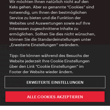
Wir möchten Ihnen natürlich nicht auf den
AI Concierge Wien
Keks gehen. Aber so genannte “Cookies” sind
notwendig, um Ihnen den bestmöglichen
Ort:
concierge.wien.info
Service zu bieten und die Funktion der
Öffnungszeiten:
Informationen rund um die Uhr
Websites und Auswertungen sowie auf Ihre
Interessen zugeschnittene Inhalte zu
ermöglichen. Sollten Sie dies nicht wünschen,
können Sie die Standardeinstellungen unter
„Erweiterte Einstellungen“ verändern.
Kontakt
Tipp: Sie können während des Besuchs der
Impressum
Website jederzeit Ihre Cookie Einstellungen
Datenschutz
über den Link “Cookie Einstellungen” im
Nutzungsbedingungen
Footer der Website wieder ändern.
Barrierefreiheit
Presse-Kontakt
ERWEITERTE EINSTELLUNGEN
Cookie Einstellungen
© Copyright WienTourismus
ivie - Die offizielle City Guide App
ALLE COOKIES AKZEPTIEREN
Schlie